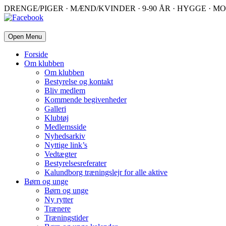
DRENGE/PIGER · MÆND/KVINDER · 9-90 ÅR · HYGGE · MO
Open Menu
Forside
Om klubben
Om klubben
Bestyrelse og kontakt
Bliv medlem
Kommende begivenheder
Galleri
Klubtøj
Medlemsside
Nyhedsarkiv
Nyttige link’s
Vedtægter
Bestyrelsesreferater
Kalundborg træningslejr for alle aktive
Børn og unge
Børn og unge
Ny rytter
Trænere
Træningstider