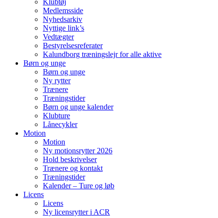
Klubtøj
Medlemsside
Nyhedsarkiv
Nyttige link’s
Vedtægter
Bestyrelsesreferater
Kalundborg træningslejr for alle aktive
Børn og unge
Børn og unge
Ny rytter
Trænere
Træningstider
Børn og unge kalender
Klubture
Lånecykler
Motion
Motion
Ny motionsrytter 2026
Hold beskrivelser
Trænere og kontakt
Træningstider
Kalender – Ture og løb
Licens
Licens
Ny licensrytter i ACR