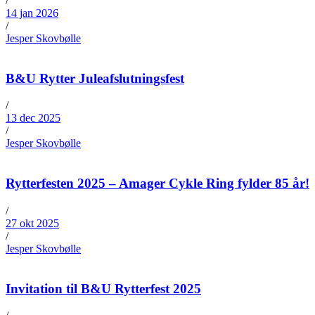
/
14 jan 2026
/
Jesper Skovbølle
B&U Rytter Juleafslutningsfest
/
13 dec 2025
/
Jesper Skovbølle
Rytterfesten 2025 – Amager Cykle Ring fylder 85 år!
/
27 okt 2025
/
Jesper Skovbølle
Invitation til B&U Rytterfest 2025