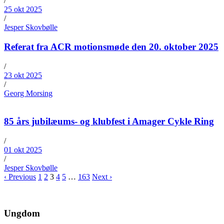
/
25 okt 2025
/
Jesper Skovbølle
Referat fra ACR motionsmøde den 20. oktober 2025
/
23 okt 2025
/
Georg Morsing
85 års jubilæums- og klubfest i Amager Cykle Ring
/
01 okt 2025
/
Jesper Skovbølle
‹ Previous
1
2
3
4
5
…
163
Next ›
Ungdom