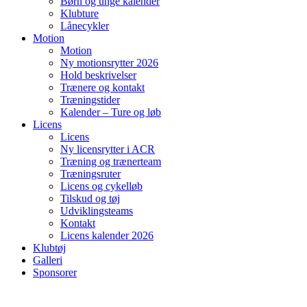
Børn og unge kalender
Klubture
Lånecykler
Motion
Motion
Ny motionsrytter 2026
Hold beskrivelser
Trænere og kontakt
Træningstider
Kalender – Ture og løb
Licens
Licens
Ny licensrytter i ACR
Træning og trænerteam
Træningsruter
Licens og cykelløb
Tilskud og tøj
Udviklingsteams
Kontakt
Licens kalender 2026
Klubtøj
Galleri
Sponsorer