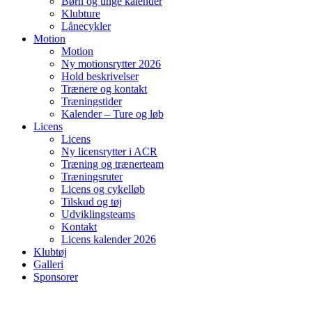
Børn og unge kalender
Klubture
Lånecykler
Motion
Motion
Ny motionsrytter 2026
Hold beskrivelser
Trænere og kontakt
Træningstider
Kalender – Ture og løb
Licens
Licens
Ny licensrytter i ACR
Træning og trænerteam
Træningsruter
Licens og cykelløb
Tilskud og tøj
Udviklingsteams
Kontakt
Licens kalender 2026
Klubtøj
Galleri
Sponsorer