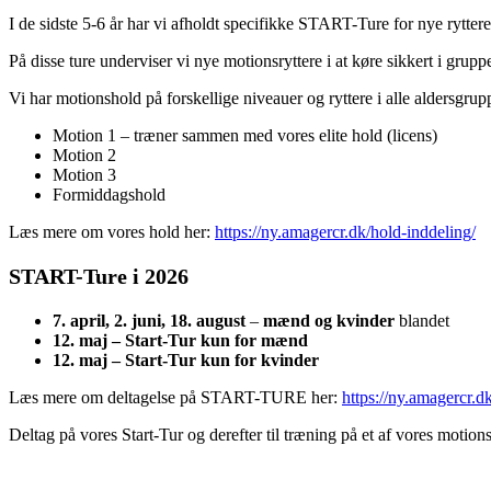
I de sidste 5-6 år har vi afholdt specifikke START-Ture for nye rytte
På disse ture underviser vi nye motionsryttere i at køre sikkert i grupp
Vi har motionshold på forskellige niveauer og ryttere i alle aldersgrup
Motion 1 – træner sammen med vores elite hold (licens)
Motion 2
Motion 3
Formiddagshold
Læs mere om vores hold her:
https://ny.amagercr.dk/hold-inddeling/
START-Ture i 2026
7. april, 2. juni, 18. august
–
mænd og kvinder
blandet
12. maj – Start-Tur kun for mænd
12. maj – Start-Tur kun for kvinder
Læs mere om deltagelse på START-TURE her:
https://ny.amagercr.d
Deltag på vores Start-Tur og derefter til træning på et af vores moti