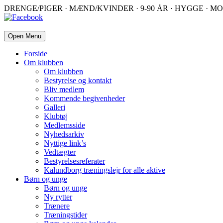
DRENGE/PIGER · MÆND/KVINDER · 9-90 ÅR · HYGGE · MO
Open Menu
Forside
Om klubben
Om klubben
Bestyrelse og kontakt
Bliv medlem
Kommende begivenheder
Galleri
Klubtøj
Medlemsside
Nyhedsarkiv
Nyttige link’s
Vedtægter
Bestyrelsesreferater
Kalundborg træningslejr for alle aktive
Børn og unge
Børn og unge
Ny rytter
Trænere
Træningstider