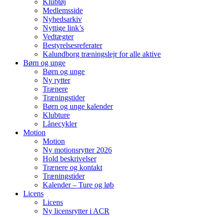
Klubtøj
Medlemsside
Nyhedsarkiv
Nyttige link’s
Vedtægter
Bestyrelsesreferater
Kalundborg træningslejr for alle aktive
Børn og unge
Børn og unge
Ny rytter
Trænere
Træningstider
Børn og unge kalender
Klubture
Lånecykler
Motion
Motion
Ny motionsrytter 2026
Hold beskrivelser
Trænere og kontakt
Træningstider
Kalender – Ture og løb
Licens
Licens
Ny licensrytter i ACR