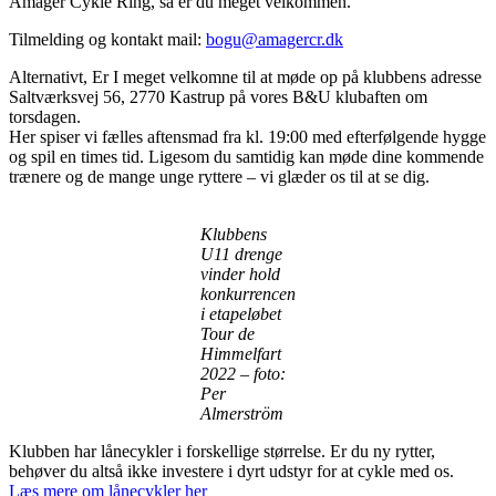
Amager Cykle Ring, så er du meget velkommen.
Tilmelding og kontakt mail:
bogu@amagercr.dk
Alternativt, Er I meget velkomne til at møde op på klubbens adresse
Saltværksvej 56, 2770 Kastrup på vores B&U klubaften om
torsdagen.
Her spiser vi fælles aftensmad fra kl. 19:00 med efterfølgende hygge
og spil en times tid. Ligesom du samtidig kan møde dine kommende
trænere og de mange unge ryttere – vi glæder os til at se dig.
Klubbens
U11 drenge
vinder hold
konkurrencen
i etapeløbet
Tour de
Himmelfart
2022 – foto:
Per
Almerström
Klubben har lånecykler i forskellige størrelse. Er du ny rytter,
behøver du altså ikke investere i dyrt udstyr for at cykle med os.
Læs mere om lånecykler her