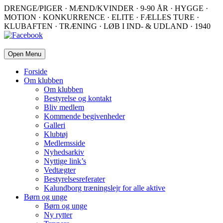
DRENGE/PIGER · MÆND/KVINDER · 9-90 ÅR · HYGGE ·
MOTION · KONKURRENCE · ELITE · FÆLLES TURE ·
KLUBAFTEN · TRÆNING · LØB I IND- & UDLAND · 1940
Open Menu
Forside
Om klubben
Om klubben
Bestyrelse og kontakt
Bliv medlem
Kommende begivenheder
Galleri
Klubtøj
Medlemsside
Nyhedsarkiv
Nyttige link’s
Vedtægter
Bestyrelsesreferater
Kalundborg træningslejr for alle aktive
Børn og unge
Børn og unge
Ny rytter