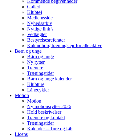
Kommende begivenheder
Galleri
Klubtøj
Medlemsside
Nyhedsarkiv
Nyttige link’s
Vedtægter
Bestyrelsesreferater
Kalundborg træningslejr for alle aktive
Børn og unge
Børn og unge
Ny rytter
Trænere
Træningstider
Børn og unge kalender
Klubture
Lånecykler
Motion
Motion
Ny motionsrytter 2026
Hold beskrivelser
Trænere og kontakt
Træningstider
Kalender – Ture og løb
Licens