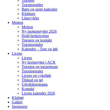
Trænere
Træningstider
Børn og unge kalender
Klubture
Lånecykler
Motion
Motion
Ny motionsrytter 2026
Hold beskrivelser
Trænere og kontakt
Træningstider
Kalender – Ture og løb
Licens
Licens
Ny licensrytter i ACR
Træning og trænerteam
Træningsruter
Licens og cykelløb
Tilskud og tøj
Udviklingsteams
Kontakt
Licens kalender 2026
Klubtøj
Galleri
Sponsorer