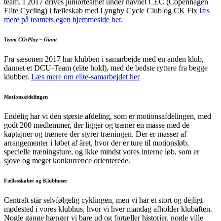
team. I 2017 drives juniorteamet under navnet CEC (Copenhagen
Elite Cycling) i fælleskab med Lyngby Cycle Club og CK Fix
læs
mere på teamets egen hjemmeside her
.
Team CO:Play – Giant
Fra sæsonen 2017 har klubben i samarbejde med en anden klub,
dannet et DCU-Team (elite hold), med de bedste ryttere fra begge
klubber.
Læs mere om elite-samarbejdet her
Motionsafdelingen
Endelig har vi den største afdeling, som er motionsafdelingen, med
godt 200 medlemmer, der ligger og træner en masse med de
kaptajner og trænere der styrer træningen. Der er masser af
arrangementer i løbet af året, hvor der er ture til motionsløb,
specielle træningsture, og ikke mindst vores interne løb, som er
sjove og meget konkurrence orienterede.
Fællesskabet og Klubhuset
Centralt står selvfølgelig cyklingen, men vi har et stort og dejligt
mødested i vores klubhus, hvor vi hver mandag afholder klubaften.
Nogle gange hænger vi bare ud og fortæller historier, nogle ville