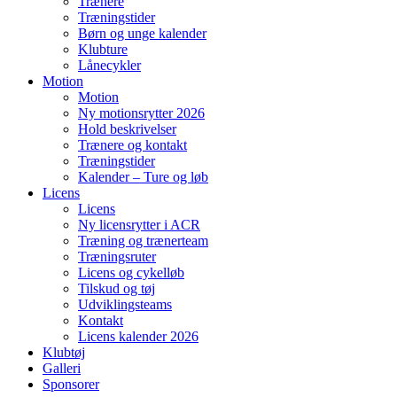
Trænere
Træningstider
Børn og unge kalender
Klubture
Lånecykler
Motion
Motion
Ny motionsrytter 2026
Hold beskrivelser
Trænere og kontakt
Træningstider
Kalender – Ture og løb
Licens
Licens
Ny licensrytter i ACR
Træning og trænerteam
Træningsruter
Licens og cykelløb
Tilskud og tøj
Udviklingsteams
Kontakt
Licens kalender 2026
Klubtøj
Galleri
Sponsorer