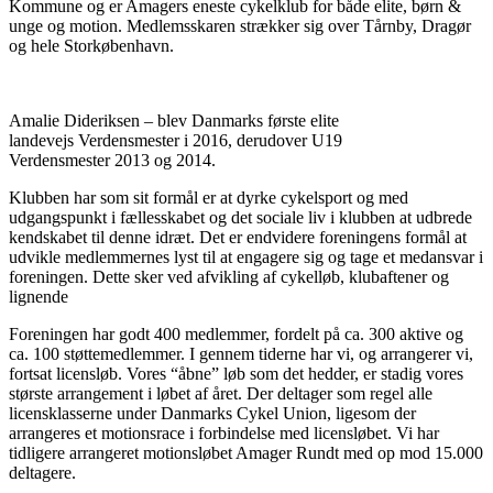
Kommune og er Amagers eneste cykelklub for både elite, børn &
unge og motion. Medlemsskaren strækker sig over Tårnby, Dragør
og hele Storkøbenhavn.
Amalie Dideriksen – blev Danmarks første elite
landevejs Verdensmester i 2016, derudover U19
Verdensmester 2013 og 2014.
Klubben har som sit formål er at dyrke cykelsport og med
udgangspunkt i fællesskabet og det sociale liv i klubben at udbrede
kendskabet til denne idræt. Det er endvidere foreningens formål at
udvikle medlemmernes lyst til at engagere sig og tage et medansvar i
foreningen. Dette sker ved afvikling af cykelløb, klubaftener og
lignende
Foreningen har godt 400 medlemmer, fordelt på ca. 300 aktive og
ca. 100 støttemedlemmer. I gennem tiderne har vi, og arrangerer vi,
fortsat licensløb. Vores “åbne” løb som det hedder, er stadig vores
største arrangement i løbet af året. Der deltager som regel alle
licensklasserne under Danmarks Cykel Union, ligesom der
arrangeres et motionsrace i forbindelse med licensløbet. Vi har
tidligere arrangeret motionsløbet Amager Rundt med op mod 15.000
deltagere.