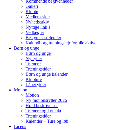
Kommende begivenheder
Galleri
Klubtøj
Medlemsside
Nyhedsarkiv
Nyttige link’s
Vedtægter
Bestyrelsesreferater
Kalundborg træningslejr for alle aktive
Børn og unge
Børn og unge
Ny rytter
Trænere
Træningstider
Børn og unge kalender
Klubture
Lånecykler
Motion
Motion
Ny motionsrytter 2026
Hold beskrivelser
Trænere og kontakt
Træningstider
Kalender – Ture og løb
Licens