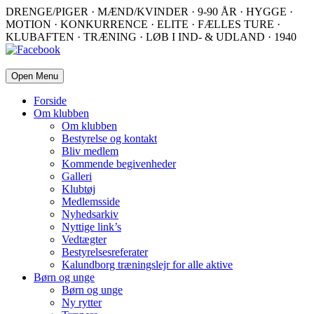
DRENGE/PIGER · MÆND/KVINDER · 9-90 ÅR · HYGGE ·
MOTION · KONKURRENCE · ELITE · FÆLLES TURE ·
KLUBAFTEN · TRÆNING · LØB I IND- & UDLAND · 1940
Open Menu
Forside
Om klubben
Om klubben
Bestyrelse og kontakt
Bliv medlem
Kommende begivenheder
Galleri
Klubtøj
Medlemsside
Nyhedsarkiv
Nyttige link’s
Vedtægter
Bestyrelsesreferater
Kalundborg træningslejr for alle aktive
Børn og unge
Børn og unge
Ny rytter