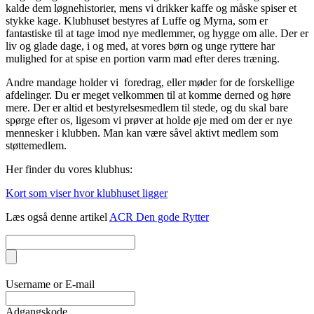
kalde dem løgnehistorier, mens vi drikker kaffe og måske spiser et
stykke kage. Klubhuset bestyres af Luffe og Myrna, som er
fantastiske til at tage imod nye medlemmer, og hygge om alle. Der er
liv og glade dage, i og med, at vores børn og unge ryttere har
mulighed for at spise en portion varm mad efter deres træning.
Andre mandage holder vi foredrag, eller møder for de forskellige
afdelinger. Du er meget velkommen til at komme derned og høre
mere. Der er altid et bestyrelsesmedlem til stede, og du skal bare
spørge efter os, ligesom vi prøver at holde øje med om der er nye
mennesker i klubben. Man kan være såvel aktivt medlem som
støttemedlem.
Her finder du vores klubhus:
Kort som viser hvor klubhuset ligger
Læs også denne artikel
ACR Den gode Rytter
Username or E-mail
Adgangskode