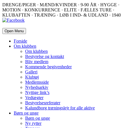
DRENGE/PIGER · MÆND/KVINDER · 9-90 ÅR · HYGGE ·
MOTION · KONKURRENCE · ELITE · FÆLLES TURE ·
KLUBAFTEN · TRÆNING · LØB I IND- & UDLAND · 1940
Open Menu
Forside
Om klubben
Om klubben
Bestyrelse og kontakt
Bliv medlem
Kommende begivenheder
Galleri
Klubtøj
Medlemsside
Nyhedsarkiv
Nyttige link’s
Vedtægter
Bestyrelsesreferater
Kalundborg træningslejr for alle aktive
Børn og unge
Børn og unge
Ny rytter