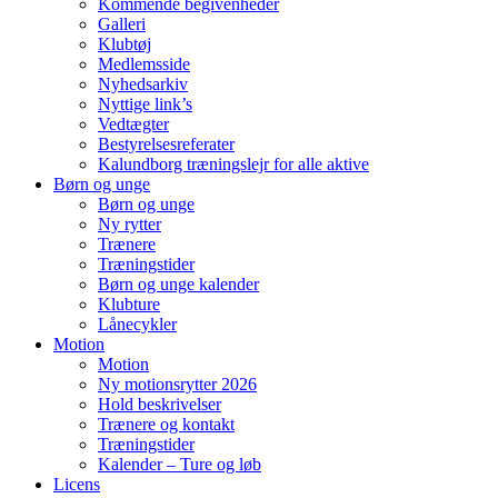
Kommende begivenheder
Galleri
Klubtøj
Medlemsside
Nyhedsarkiv
Nyttige link’s
Vedtægter
Bestyrelsesreferater
Kalundborg træningslejr for alle aktive
Børn og unge
Børn og unge
Ny rytter
Trænere
Træningstider
Børn og unge kalender
Klubture
Lånecykler
Motion
Motion
Ny motionsrytter 2026
Hold beskrivelser
Trænere og kontakt
Træningstider
Kalender – Ture og løb
Licens