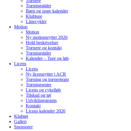
Trænere
Træningstider
Børn og unge kalender
Klubture
Lånecykler
Motion
Motion
Ny motionsrytter 2026
Hold beskrivelser
Trænere og kontakt
Træningstider
Kalender – Ture og løb
Licens
Licens
Ny licensrytter i ACR
Træning og trænerteam
Træningsruter
Licens og cykelløb
Tilskud og tøj
Udviklingsteams
Kontakt
Licens kalender 2026
Klubtøj
Galleri
Sponsorer