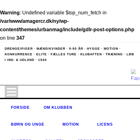
Warning
: Undefined variable $top_num_fetch in
/var/www/amagercr.dk/ny/wp-
content/themes/urbanmag/include/gdlr-post-options.php
on line
347
DRENGE/PIGER · MÆND/KVINDER · 9-90 ÅR · HYGGE · MOTION ·
KONKURRENCE · ELITE · FÆLLES TURE · KLUBAFTEN · TRÆNING · LØB
I IND- & UDLAND · 1940
ALLE
MEDLEMMER
ALLE
MEDLEMMER
ALLE
LICENS
MEDLEMMER
ALLE
ALLE
LICENS
MEDLEMMER
MEDLEMSINFO
MEDLEMMER
LICENS
MOTION
LICENS
MOTION
LICENS
MOTION
UNGDOM
ALLE
MOTION
FORSIDE
OM KLUBBEN
TRÆNERE OG
MOTION
ALLE
UNGDOM
MEDLEMMER
AMAGER
OFFICIALS
MEDLEMMER
ALLE
UNGDOM
CYKLE
ÅRETS
UNGDOM
MEDLEMMER
LICENS
HJÆLPER
ALLE
BØRN OG UNGE
MOTION
LICENS
RINGS
ALLE
LICENS
ÅBNE
OPDATERET
FORENINGLET
TIL
MEDLEMMER
MEDLEMMER
VITAMIN
LANDEVEJSLØB
LICENS
INDKALDELSE
MOTION
–
CYKELLØB
MOTION
ALLE
WELL
PÅ
TIL
LICENS