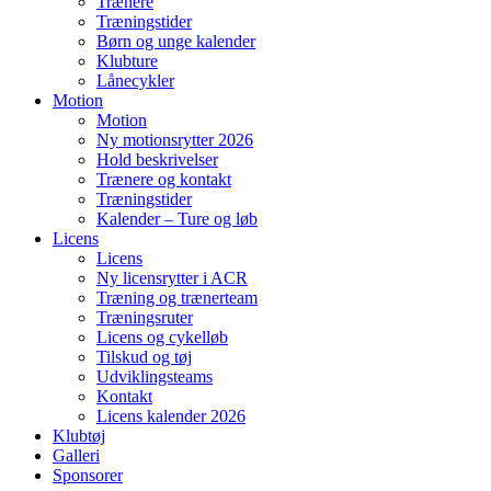
Trænere
Træningstider
Børn og unge kalender
Klubture
Lånecykler
Motion
Motion
Ny motionsrytter 2026
Hold beskrivelser
Trænere og kontakt
Træningstider
Kalender – Ture og løb
Licens
Licens
Ny licensrytter i ACR
Træning og trænerteam
Træningsruter
Licens og cykelløb
Tilskud og tøj
Udviklingsteams
Kontakt
Licens kalender 2026
Klubtøj
Galleri
Sponsorer