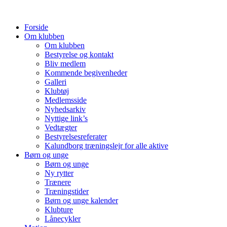
Forside
Om klubben
Om klubben
Bestyrelse og kontakt
Bliv medlem
Kommende begivenheder
Galleri
Klubtøj
Medlemsside
Nyhedsarkiv
Nyttige link’s
Vedtægter
Bestyrelsesreferater
Kalundborg træningslejr for alle aktive
Børn og unge
Børn og unge
Ny rytter
Trænere
Træningstider
Børn og unge kalender
Klubture
Lånecykler