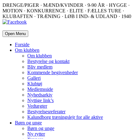
DRENGE/PIGER · MÆND/KVINDER · 9-90 ÅR · HYGGE ·
MOTION · KONKURRENCE · ELITE · FÆLLES TURE ·
KLUBAFTEN · TRÆNING · LØB I IND- & UDLAND · 1940
Open Menu
Forside
Om klubben
Om klubben
Bestyrelse og kontakt
Bliv medlem
Kommende begivenheder
Galleri
Klubtøj
Medlemsside
Nyhedsarkiv
Nyttige link’s
Vedtægter
Bestyrelsesreferater
Kalundborg træningslejr for alle aktive
Børn og unge
Børn og unge
Ny rytter