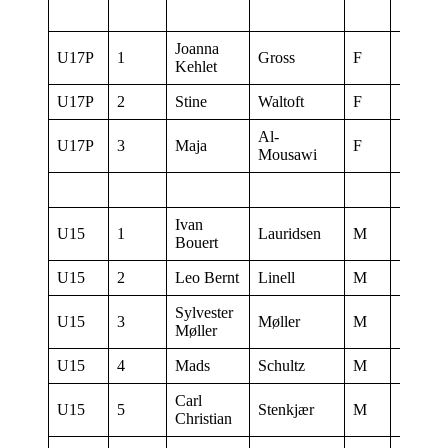
Joanna
U17P
1
Gross
F
17:25:3
Kehlet
U17P
2
Stine
Waltoft
F
17:25:0
Al-
U17P
3
Maja
F
17:26:0
Mousawi
Ivan
U15
1
Lauridsen
M
17:28:3
Bouert
U15
2
Leo Bernt
Linell
M
17:29:0
Sylvester
U15
3
Møller
M
17:30:0
Møller
U15
4
Mads
Schultz
M
17:29:3
Carl
U15
5
Stenkjær
M
17:26:3
Christian