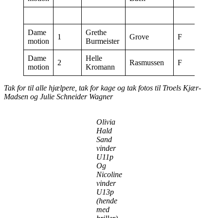
Dame
Grethe
1
Grove
F
18:00
motion
Burmeister
Dame
Helle
2
Rasmussen
F
18:00
motion
Kromann
Tak for til alle hjælpere, tak for kage og tak fotos til Troels Kjær-
Madsen og Julie Schneider Wagner
Olivia
Hald
Sand
vinder
U11p
Og
Nicoline
vinder
U13p
(hende
med