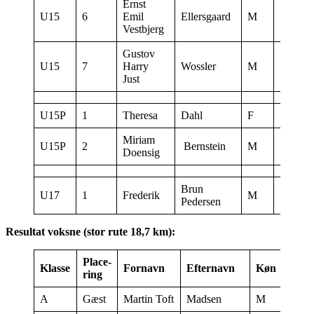
Ernst
U15
6
Emil
Ellersgaard
M
17:27:0
Vestbjerg
Gustov
U15
7
Harry
Wossler
M
17:28:0
Just
U15P
1
Theresa
Dahl
F
17:30:3
Miriam
U15P
2
Bernstein
M
17:02:0
Doensig
Brun
U17
1
Frederik
M
17:27:3
Pedersen
Resultat voksne (stor rute 18,7 km):
Place-
Start
Klasse
Fornavn
Efternavn
Køn
ring
tidsp
A
Gæst
Martin Toft
Madsen
M
18:49