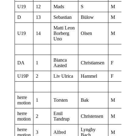
U19
12
Mads
S
M
18:45
D
13
Sebastian
Bülow
M
18:02
Matti Leon
U19
14
Borberg
Olsen
M
18:46
Uno
Bianca
DA
1
Christiansen
F
18:07
Aasted
U19P
2
Liv Ulrica
Hammel
F
18:06
herre
1
Torsten
Bak
M
18:02
motion
herre
Emil
2
Christensen
M
18:01
motion
Tandrup
herre
Lyngby
3
Alfred
M
18:01
motion
Bach