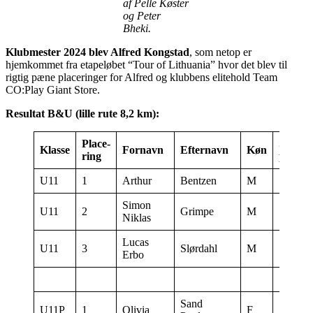
af Pelle Køster
og Peter
Bheki.
Klubmester 2024 blev Alfred Kongstad
, som netop er
hjemkommet fra etapeløbet “Tour of Lithuania” hvor det blev til
rigtig pæne placeringer for Alfred og klubbens elitehold Team
CO:Play Giant Store.
Resultat B&U (lille rute 8,2 km):
Place-
Startti
Klasse
Fornavn
Efternavn
Køn
ring
punkt
U11
1
Arthur
Bentzen
M
17:00:3
Simon
U11
2
Grimpe
M
17:01:3
Niklas
Lucas
U11
3
Slørdahl
M
17:01:0
Erbo
Sand
U11P
1
Olivia
F
17:00:0