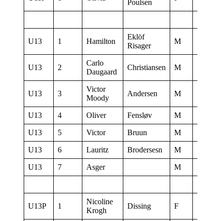
Poulsen
Eklöf
U13
1
Hamilton
M
17:03:0
Risager
Carlo
U13
2
Christiansen
M
17:02:3
Daugaard
Victor
U13
3
Andersen
M
17:05:3
Moody
U13
4
Oliver
Fensløv
M
17:04:3
U13
5
Victor
Bruun
M
17:05:0
U13
6
Lauritz
Brodersesn
M
17:03:3
U13
7
Asger
M
17:06:0
Nicoline
U13P
1
Dissing
F
17:04:0
Krogh