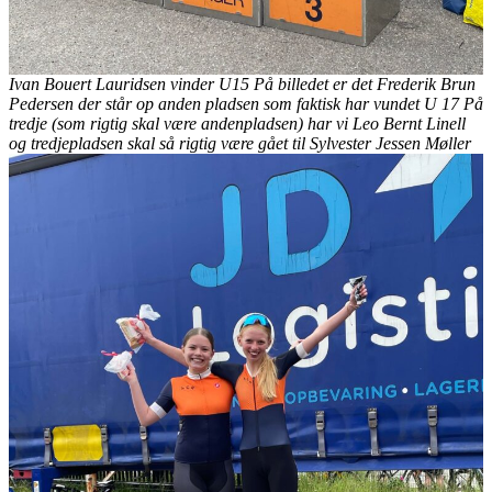
Ivan Bouert Lauridsen vinder U15 På billedet er det Frederik Brun
Pedersen der står op anden pladsen som faktisk har vundet U 17 På
tredje (som rigtig skal være andenpladsen) har vi Leo Bernt Linell
og tredjepladsen skal så rigtig være gået til Sylvester Jessen Møller