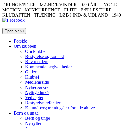
DRENGE/PIGER · MÆND/KVINDER · 9-90 ÅR · HYGGE ·
MOTION · KONKURRENCE · ELITE · FÆLLES TURE ·
KLUBAFTEN · TRÆNING · LØB I IND- & UDLAND · 1940
Open Menu
Forside
Om klubben
Om klubben
Bestyrelse og kontakt
Bliv medlem
Kommende begivenheder
Galleri
Klubtøj
Medlemsside
Nyhedsarkiv
Nyttige link’s
Vedtægter
Bestyrelsesreferater
Kalundborg træningslejr for alle aktive
Børn og unge
Børn og unge
Ny rytter