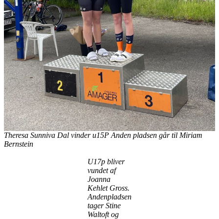
Theresa Sunniva Dal vinder u15P Anden pladsen går til Miriam
Bernstein
U17p bliver
vundet af
Joanna
Kehlet Gross.
Andenpladsen
tager Stine
Waltoft og