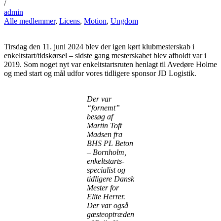
/
admin
Alle medlemmer
,
Licens
,
Motion
,
Ungdom
Tirsdag den 11. juni 2024 blev der igen kørt klubmesterskab i
enkeltstart/tidskørsel – sidste gang mesterskabet blev afholdt var i
2019. Som noget nyt var enkeltstartsruten henlagt til Avedøre Holme
og med start og mål udfor vores tidligere sponsor JD Logistik.
Der var
“fornemt”
besøg af
Martin Toft
Madsen fra
BHS PL Beton
– Bornholm,
enkeltstarts-
specialist og
tidligere Dansk
Mester for
Elite Herrer.
Der var også
gæsteoptræden