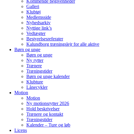
Kommende begivenheder
Galleri
Klubtøj
Medlemsside
Nyhedsarkiv
Nyttige link’s
Vedtægter
Bestyrelsesreferater
Kalundborg træningslejr for alle aktive
Børn og unge
Børn og unge
Ny rytter
Trænere
Træningstider
Børn og unge kalender
Klubture
Lånecykler
Motion
Motion
Ny motionsrytter 2026
Hold beskrivelser
Trænere og kontakt
Træningstider
Kalender – Ture og løb
Licens