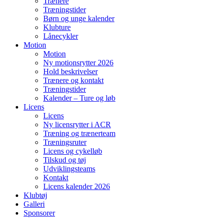
Trænere
Træningstider
Børn og unge kalender
Klubture
Lånecykler
Motion
Motion
Ny motionsrytter 2026
Hold beskrivelser
Trænere og kontakt
Træningstider
Kalender – Ture og løb
Licens
Licens
Ny licensrytter i ACR
Træning og trænerteam
Træningsruter
Licens og cykelløb
Tilskud og tøj
Udviklingsteams
Kontakt
Licens kalender 2026
Klubtøj
Galleri
Sponsorer