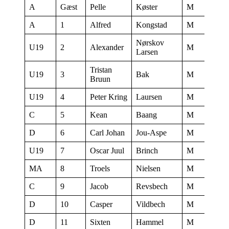
A
Gæst
Pelle
Køster
M
18:48
A
1
Alfred
Kongstad
M
18:48
Nørskov
U19
2
Alexander
M
18:45
Larsen
Tristan
U19
3
Bak
M
18:47
Bruun
U19
4
Peter Kring
Laursen
M
18:47
C
5
Kean
Baang
M
18:44
D
6
Carl Johan
Jou-Aspe
M
18:03
U19
7
Oscar Juul
Brinch
M
18:46
MA
8
Troels
Nielsen
M
18:05
C
9
Jacob
Revsbech
M
18:04
D
10
Casper
Vildbech
M
18:03
D
11
Sixten
Hammel
M
18:04