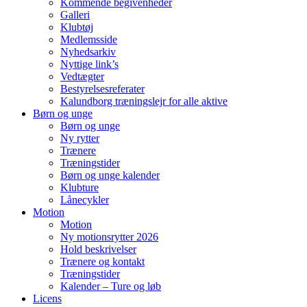
Kommende begivenheder
Galleri
Klubtøj
Medlemsside
Nyhedsarkiv
Nyttige link’s
Vedtægter
Bestyrelsesreferater
Kalundborg træningslejr for alle aktive
Børn og unge
Børn og unge
Ny rytter
Trænere
Træningstider
Børn og unge kalender
Klubture
Lånecykler
Motion
Motion
Ny motionsrytter 2026
Hold beskrivelser
Trænere og kontakt
Træningstider
Kalender – Ture og løb
Licens