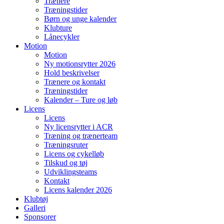
Trænere
Træningstider
Børn og unge kalender
Klubture
Lånecykler
Motion
Motion
Ny motionsrytter 2026
Hold beskrivelser
Trænere og kontakt
Træningstider
Kalender – Ture og løb
Licens
Licens
Ny licensrytter i ACR
Træning og trænerteam
Træningsruter
Licens og cykelløb
Tilskud og tøj
Udviklingsteams
Kontakt
Licens kalender 2026
Klubtøj
Galleri
Sponsorer