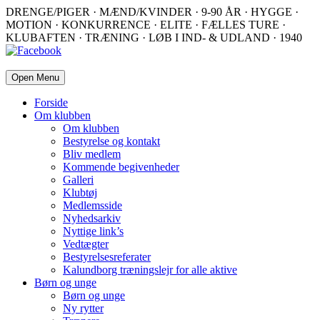
DRENGE/PIGER · MÆND/KVINDER · 9-90 ÅR · HYGGE ·
MOTION · KONKURRENCE · ELITE · FÆLLES TURE ·
KLUBAFTEN · TRÆNING · LØB I IND- & UDLAND · 1940
Open Menu
Forside
Om klubben
Om klubben
Bestyrelse og kontakt
Bliv medlem
Kommende begivenheder
Galleri
Klubtøj
Medlemsside
Nyhedsarkiv
Nyttige link’s
Vedtægter
Bestyrelsesreferater
Kalundborg træningslejr for alle aktive
Børn og unge
Børn og unge
Ny rytter