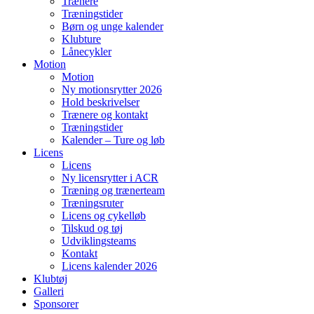
Trænere
Træningstider
Børn og unge kalender
Klubture
Lånecykler
Motion
Motion
Ny motionsrytter 2026
Hold beskrivelser
Trænere og kontakt
Træningstider
Kalender – Ture og løb
Licens
Licens
Ny licensrytter i ACR
Træning og trænerteam
Træningsruter
Licens og cykelløb
Tilskud og tøj
Udviklingsteams
Kontakt
Licens kalender 2026
Klubtøj
Galleri
Sponsorer