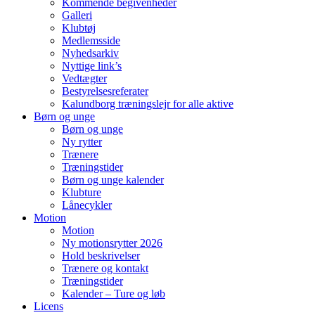
Kommende begivenheder
Galleri
Klubtøj
Medlemsside
Nyhedsarkiv
Nyttige link’s
Vedtægter
Bestyrelsesreferater
Kalundborg træningslejr for alle aktive
Børn og unge
Børn og unge
Ny rytter
Trænere
Træningstider
Børn og unge kalender
Klubture
Lånecykler
Motion
Motion
Ny motionsrytter 2026
Hold beskrivelser
Trænere og kontakt
Træningstider
Kalender – Ture og løb
Licens