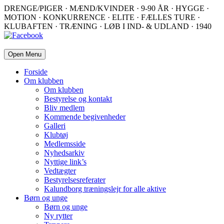
DRENGE/PIGER · MÆND/KVINDER · 9-90 ÅR · HYGGE ·
MOTION · KONKURRENCE · ELITE · FÆLLES TURE ·
KLUBAFTEN · TRÆNING · LØB I IND- & UDLAND · 1940
Open Menu
Forside
Om klubben
Om klubben
Bestyrelse og kontakt
Bliv medlem
Kommende begivenheder
Galleri
Klubtøj
Medlemsside
Nyhedsarkiv
Nyttige link’s
Vedtægter
Bestyrelsesreferater
Kalundborg træningslejr for alle aktive
Børn og unge
Børn og unge
Ny rytter