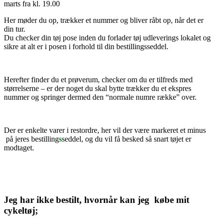
marts fra kl. 19.00
Her møder du op, trækker et nummer og bliver råbt op, når det er
din tur.
Du checker din tøj pose inden du forlader tøj udleverings lokalet og
sikre at alt er i posen i forhold til din bestillingsseddel.
Herefter finder du et prøverum, checker om du er tilfreds med
størrelserne – er der noget du skal bytte trækker du et ekspres
nummer og springer dermed den “normale numre række” over.
Der er enkelte varer i restordre, her vil der være markeret et minus
på jeres bestilling
s
seddel, og du vil få besked så snart tøjet er
modtaget.
Jeg har ikke bestilt, hvornår kan jeg købe mit
cykeltøj;