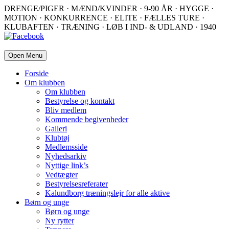
DRENGE/PIGER · MÆND/KVINDER · 9-90 ÅR · HYGGE ·
MOTION · KONKURRENCE · ELITE · FÆLLES TURE ·
KLUBAFTEN · TRÆNING · LØB I IND- & UDLAND · 1940
Open Menu
Forside
Om klubben
Om klubben
Bestyrelse og kontakt
Bliv medlem
Kommende begivenheder
Galleri
Klubtøj
Medlemsside
Nyhedsarkiv
Nyttige link’s
Vedtægter
Bestyrelsesreferater
Kalundborg træningslejr for alle aktive
Børn og unge
Børn og unge
Ny rytter