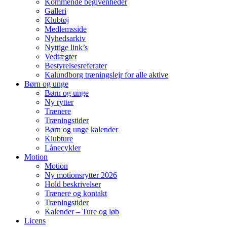
Kommende begivenheder
Galleri
Klubtøj
Medlemsside
Nyhedsarkiv
Nyttige link’s
Vedtægter
Bestyrelsesreferater
Kalundborg træningslejr for alle aktive
Børn og unge
Børn og unge
Ny rytter
Trænere
Træningstider
Børn og unge kalender
Klubture
Lånecykler
Motion
Motion
Ny motionsrytter 2026
Hold beskrivelser
Trænere og kontakt
Træningstider
Kalender – Ture og løb
Licens