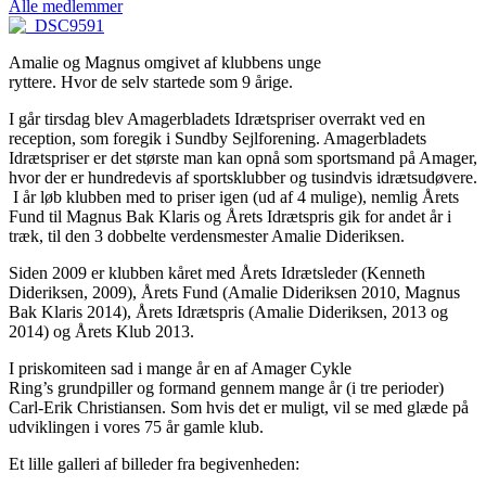
Alle medlemmer
Amalie og Magnus omgivet af klubbens unge
ryttere. Hvor de selv startede som 9 årige.
I går tirsdag blev Amagerbladets Idrætspriser overrakt ved en
reception, som foregik i Sundby Sejlforening. Amagerbladets
Idrætspriser er det største man kan opnå som sportsmand på Amager,
hvor der er hundredevis af sportsklubber og tusindvis idrætsudøvere.
I år løb klubben med to priser igen (ud af 4 mulige), nemlig Årets
Fund til Magnus Bak Klaris og Årets Idrætspris gik for andet år i
træk, til den 3 dobbelte verdensmester Amalie Dideriksen.
Siden 2009 er klubben kåret med Årets Idrætsleder (Kenneth
Dideriksen, 2009), Årets Fund (Amalie Dideriksen 2010, Magnus
Bak Klaris 2014), Årets Idrætspris (Amalie Dideriksen, 2013 og
2014) og Årets Klub 2013.
I priskomiteen sad i mange år en af Amager Cykle
Ring’s grundpiller og formand gennem mange år (i tre perioder)
Carl-Erik Christiansen. Som hvis det er muligt, vil se med glæde på
udviklingen i vores 75 år gamle klub.
Et lille galleri af billeder fra begivenheden: