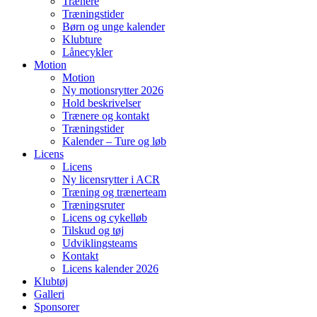
Trænere
Træningstider
Børn og unge kalender
Klubture
Lånecykler
Motion
Motion
Ny motionsrytter 2026
Hold beskrivelser
Trænere og kontakt
Træningstider
Kalender – Ture og løb
Licens
Licens
Ny licensrytter i ACR
Træning og trænerteam
Træningsruter
Licens og cykelløb
Tilskud og tøj
Udviklingsteams
Kontakt
Licens kalender 2026
Klubtøj
Galleri
Sponsorer