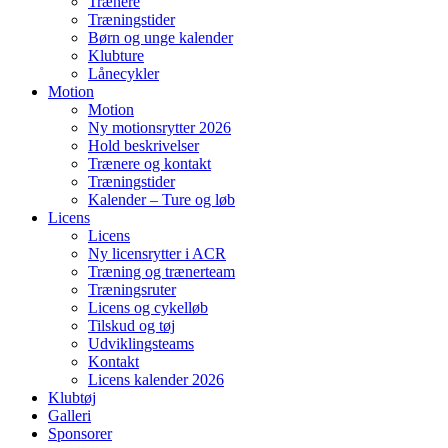
Trænere
Træningstider
Børn og unge kalender
Klubture
Lånecykler
Motion
Motion
Ny motionsrytter 2026
Hold beskrivelser
Trænere og kontakt
Træningstider
Kalender – Ture og løb
Licens
Licens
Ny licensrytter i ACR
Træning og trænerteam
Træningsruter
Licens og cykelløb
Tilskud og tøj
Udviklingsteams
Kontakt
Licens kalender 2026
Klubtøj
Galleri
Sponsorer