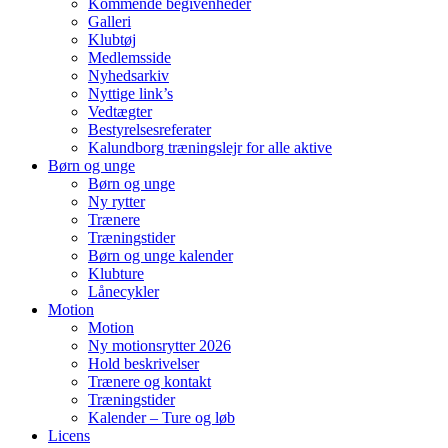
Kommende begivenheder
Galleri
Klubtøj
Medlemsside
Nyhedsarkiv
Nyttige link’s
Vedtægter
Bestyrelsesreferater
Kalundborg træningslejr for alle aktive
Børn og unge
Børn og unge
Ny rytter
Trænere
Træningstider
Børn og unge kalender
Klubture
Lånecykler
Motion
Motion
Ny motionsrytter 2026
Hold beskrivelser
Trænere og kontakt
Træningstider
Kalender – Ture og løb
Licens