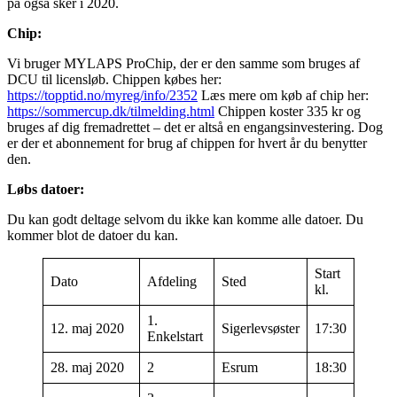
på også sker i 2020.
Chip:
Vi bruger MYLAPS ProChip, der er den samme som bruges af
DCU til licensløb. Chippen købes her:
https://topptid.no/myreg/info/2352
Læs mere om køb af chip her:
https://sommercup.dk/tilmelding.html
Chippen koster 335 kr og
bruges af dig fremadrettet – det er altså en engangsinvestering. Dog
er der et abonnement for brug af chippen for hvert år du benytter
den.
Løbs datoer:
Du kan godt deltage selvom du ikke kan komme alle datoer. Du
kommer blot de datoer du kan.
Start
Dato
Afdeling
Sted
kl.
1.
12. maj 2020
Sigerlevsøster
17:30
Enkelstart
28. maj 2020
2
Esrum
18:30