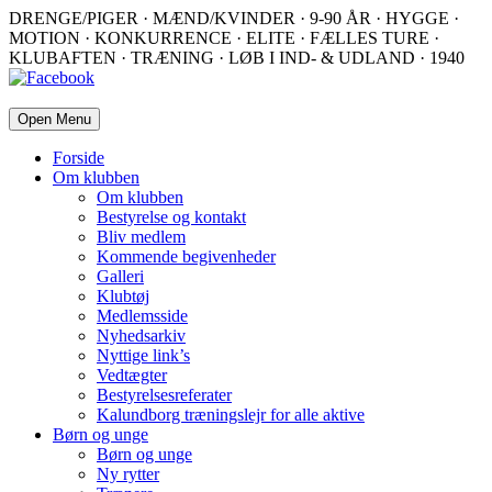
DRENGE/PIGER · MÆND/KVINDER · 9-90 ÅR · HYGGE ·
MOTION · KONKURRENCE · ELITE · FÆLLES TURE ·
KLUBAFTEN · TRÆNING · LØB I IND- & UDLAND · 1940
Open Menu
Forside
Om klubben
Om klubben
Bestyrelse og kontakt
Bliv medlem
Kommende begivenheder
Galleri
Klubtøj
Medlemsside
Nyhedsarkiv
Nyttige link’s
Vedtægter
Bestyrelsesreferater
Kalundborg træningslejr for alle aktive
Børn og unge
Børn og unge
Ny rytter