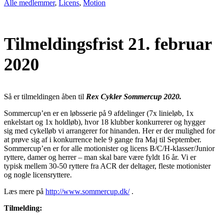
Alle medlemmer
,
Licens
,
Motion
Tilmeldingsfrist 21. februar
2020
Så er tilmeldingen åben til
Rex Cykler Sommercup
2020.
Sommercup’en er en løbsserie på 9 afdelinger (7x linieløb, 1x
enkelstart og 1x holdløb), hvor 18 klubber konkurrerer og hygger
sig med cykelløb vi arrangerer for hinanden. Her er der mulighed for
at prøve sig af i konkurrence hele 9 gange fra Maj til September.
Sommercup’en er for alle motionister og licens B/C/H-klasser/Junior
ryttere, damer og herrer – man skal bare være fyldt 16 år. Vi er
typisk mellem 30-50 ryttere fra ACR der deltager, fleste motionister
og nogle licensryttere.
Læs mere på
http://www.sommercup.dk/
.
Tilmelding: