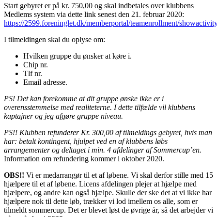
Start gebyret er på kr. 750,00 og skal indbetales over klubbens
Medlems system via dette link senest den 21. februar 2020:
https://2599.foreninglet.dk/memberportal/teamenrollment/showactivi
I tilmeldingen skal du oplyse om:
Hvilken gruppe du ønsker at køre i.
Chip nr.
Tlf nr.
Email adresse.
PS! Det kan forekomme at dit gruppe ønske ikke er i
overensstemmelse med realiteterne. I dette tilfælde vil klubbens
kaptajner og jeg afgøre gruppe niveau.
PS!! Klubben refunderer Kr. 300,00 af tilmeldings gebyret, hvis man
har: betalt kontingent, hjulpet ved en af klubbens løbs
arrangementer og deltaget i min. 4 afdelinger af Sommercup’en.
Information om refundering kommer i oktober 2020.
OBS!!
Vi er medarrangør til et af løbene. Vi skal derfor stille med 15
hjælpere til et af løbene. Licens afdelingen plejer at hjælpe med
hjælpere, og andre kan også hjælpe. Skulle der ske det at vi ikke har
hjælpere nok til dette løb, trækker vi lod imellem os alle, som er
tilmeldt sommercup. Det er blevet løst de øvrige år, så det arbejder vi