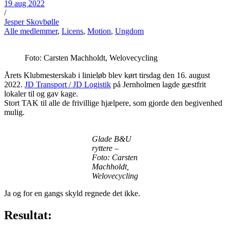
19 aug 2022
/
Jesper Skovbølle
Alle medlemmer
,
Licens
,
Motion
,
Ungdom
Foto: Carsten Machholdt, Welovecycling
Årets Klubmesterskab i linieløb blev kørt tirsdag den 16. august
2022.
JD Transport / JD Logistik
på Jernholmen lagde gæstfrit
lokaler til og gav kage.
Stort TAK til alle de frivillige hjælpere, som gjorde den begivenhed
mulig.
Glade B&U
ryttere –
Foto: Carsten
Machholdt,
Welovecycling
Ja og for en gangs skyld regnede det ikke.
Resultat: