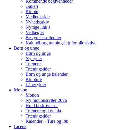
Kommende begivenheder
Galleri
Klubtøj
Medlemsside
Nyhedsarkiv
Nyttige link’s
Vedtægter
Bestyrelsesreferater
Kalundborg træningslejr for alle aktive
Børn og unge
Børn og unge
Ny rytter
Trænere
Træningstider
Børn og unge kalender
Klubture
Lånecykler
Motion
Motion
Ny motionsrytter 2026
Hold beskrivelser
Trænere og kontakt
Træningstider
Kalender – Ture og løb
Licens