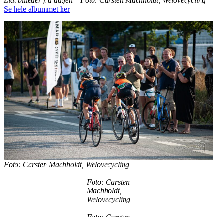
Lidt billeder fra dagen – Foto: Carsten Machholdt, Welovecycling
Se
h
e
l
e
albummet her
Foto: Carsten Machholdt, Welovecycling
Foto: Carsten
Machholdt,
Welovecycling
Foto: Carsten