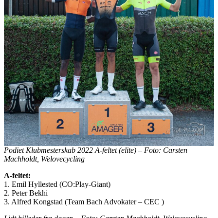
Podiet Klubmesterskab 2022 A-feltet (elite) – Foto: Carsten
Machholdt, Welovecycling
A-feltet:
1. Emil Hyllested (CO:Play-Giant)
2. Peter Bekhi
3. Alfred Kongstad (Team Bach Advokater – CEC )