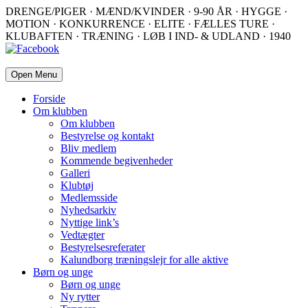
DRENGE/PIGER · MÆND/KVINDER · 9-90 ÅR · HYGGE ·
MOTION · KONKURRENCE · ELITE · FÆLLES TURE ·
KLUBAFTEN · TRÆNING · LØB I IND- & UDLAND · 1940
Open Menu
Forside
Om klubben
Om klubben
Bestyrelse og kontakt
Bliv medlem
Kommende begivenheder
Galleri
Klubtøj
Medlemsside
Nyhedsarkiv
Nyttige link’s
Vedtægter
Bestyrelsesreferater
Kalundborg træningslejr for alle aktive
Børn og unge
Børn og unge
Ny rytter