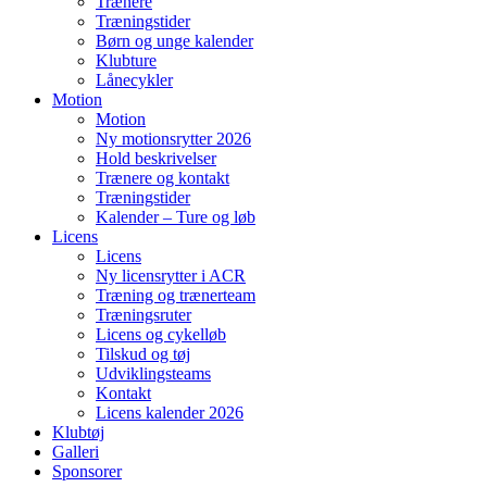
Trænere
Træningstider
Børn og unge kalender
Klubture
Lånecykler
Motion
Motion
Ny motionsrytter 2026
Hold beskrivelser
Trænere og kontakt
Træningstider
Kalender – Ture og løb
Licens
Licens
Ny licensrytter i ACR
Træning og trænerteam
Træningsruter
Licens og cykelløb
Tilskud og tøj
Udviklingsteams
Kontakt
Licens kalender 2026
Klubtøj
Galleri
Sponsorer