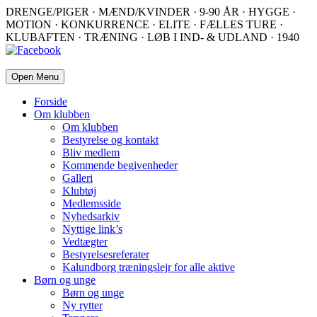
DRENGE/PIGER · MÆND/KVINDER · 9-90 ÅR · HYGGE ·
MOTION · KONKURRENCE · ELITE · FÆLLES TURE ·
KLUBAFTEN · TRÆNING · LØB I IND- & UDLAND · 1940
Open Menu
Forside
Om klubben
Om klubben
Bestyrelse og kontakt
Bliv medlem
Kommende begivenheder
Galleri
Klubtøj
Medlemsside
Nyhedsarkiv
Nyttige link’s
Vedtægter
Bestyrelsesreferater
Kalundborg træningslejr for alle aktive
Børn og unge
Børn og unge
Ny rytter