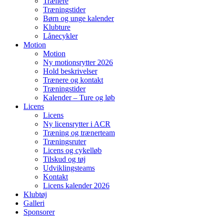
Trænere
Træningstider
Børn og unge kalender
Klubture
Lånecykler
Motion
Motion
Ny motionsrytter 2026
Hold beskrivelser
Trænere og kontakt
Træningstider
Kalender – Ture og løb
Licens
Licens
Ny licensrytter i ACR
Træning og trænerteam
Træningsruter
Licens og cykelløb
Tilskud og tøj
Udviklingsteams
Kontakt
Licens kalender 2026
Klubtøj
Galleri
Sponsorer