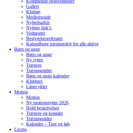
Kommende begivenheder
Galleri
Klubtøj
Medlemsside
Nyhedsarkiv
Nyttige link’s
Vedtægter
Bestyrelsesreferater
Kalundborg træningslejr for alle aktive
Børn og unge
Børn og unge
Ny rytter
Trænere
Træningstider
Børn og unge kalender
Klubture
Lånecykler
Motion
Motion
Ny motionsrytter 2026
Hold beskrivelser
Trænere og kontakt
Træningstider
Kalender – Ture og løb
Licens