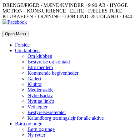
DRENGE/PIGER · MÆND/KVINDER · 9-90 ÅR · HYGGE ·
MOTION · KONKURRENCE · ELITE · FÆLLES TURE ·
KLUBAFTEN · TRÆNING · LØB I IND- & UDLAND · 1940
Open Menu
Forside
Om klubben
Om klubben
Bestyrelse og kontakt
Bliv medlem
Kommende begivenheder
Galleri
Klubtøj
Medlemsside
Nyhedsarkiv
Nyttige link’s
Vedtægter
Bestyrelsesreferater
Kalundborg træningslejr for alle aktive
Børn og unge
Børn og unge
Ny rytter