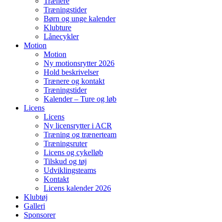
Trænere
Træningstider
Børn og unge kalender
Klubture
Lånecykler
Motion
Motion
Ny motionsrytter 2026
Hold beskrivelser
Trænere og kontakt
Træningstider
Kalender – Ture og løb
Licens
Licens
Ny licensrytter i ACR
Træning og trænerteam
Træningsruter
Licens og cykelløb
Tilskud og tøj
Udviklingsteams
Kontakt
Licens kalender 2026
Klubtøj
Galleri
Sponsorer