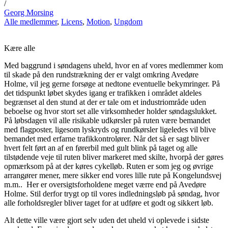
/
Georg Morsing
Alle medlemmer
,
Licens
,
Motion
,
Ungdom
Kære alle
Med baggrund i søndagens uheld, hvor en af vores medlemmer kom
til skade på den rundstrækning der er valgt omkring Avedøre
Holme, vil jeg gerne forsøge at nedtone eventuelle bekymringer. På
det tidspunkt løbet skydes igang er trafikken i området aldeles
begrænset al den stund at der er tale om et industriområde uden
beboelse og hvor stort set alle virksomheder holder søndagslukket.
På løbsdagen vil alle risikable udkørsler på ruten være bemandet
med flagposter, ligesom lyskryds og rundkørsler ligeledes vil blive
bemandet med erfarne trafikkontrolører. Når det så er sagt bliver
hvert felt ført an af en førerbil med gult blink på taget og alle
tilstødende veje til ruten bliver markeret med skilte, hvorpå der gøres
opmærksom på at der køres cykelløb. Ruten er som jeg og øvrige
arrangører mener, mere sikker end vores lille rute på Kongelundsvej
m.m.. Her er oversigtsforholdene meget værre end på Avedøre
Holme. Stil derfor trygt op til vores indledningsløb på søndag, hvor
alle forholdsregler bliver taget for at udføre et godt og sikkert løb.
Alt dette ville være gjort selv uden det uheld vi oplevede i sidste