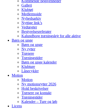
Kommende begivenheder
Galleri
Klubtøj
Medlemsside
Nyhedsarkiv
Nyttige link’s
Vedtægter
Bestyrelsesreferater
Kalundborg træningslejr for alle aktive
Børn og unge
Børn og unge
Ny rytter
Trænere
Træningstider
Børn og unge kalender
Klubture
Lånecykler
Motion
Motion
Ny motionsrytter 2026
Hold beskrivelser
Trænere og kontakt
Træningstider
Kalender – Ture og løb
Licens