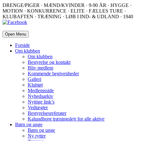
DRENGE/PIGER · MÆND/KVINDER · 9-90 ÅR · HYGGE ·
MOTION · KONKURRENCE · ELITE · FÆLLES TURE ·
KLUBAFTEN · TRÆNING · LØB I IND- & UDLAND · 1940
Open Menu
Forside
Om klubben
Om klubben
Bestyrelse og kontakt
Bliv medlem
Kommende begivenheder
Galleri
Klubtøj
Medlemsside
Nyhedsarkiv
Nyttige link’s
Vedtægter
Bestyrelsesreferater
Kalundborg træningslejr for alle aktive
Børn og unge
Børn og unge
Ny rytter