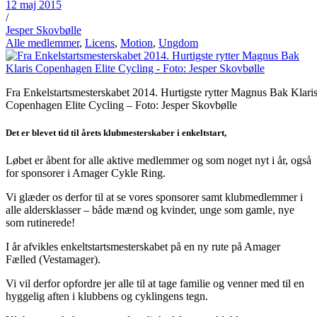
12 maj 2015
/
Jesper Skovbølle
Alle medlemmer
,
Licens
,
Motion
,
Ungdom
Fra Enkelstartsmesterskabet 2014. Hurtigste rytter Magnus Bak Klari
Copenhagen Elite Cycling – Foto: Jesper Skovbølle
Det er blevet tid til årets klubmesterskaber i enkeltstart,
Løbet er åbent for alle aktive medlemmer og som noget nyt i år, også
for sponsorer i Amager Cykle Ring.
Vi glæder os derfor til at se vores sponsorer samt klubmedlemmer i
alle aldersklasser – både mænd og kvinder, unge som gamle, nye
som rutinerede!
I år afvikles enkeltstartsmesterskabet på en ny rute på Amager
Fælled (Vestamager).
Vi vil derfor opfordre jer alle til at tage familie og venner med til en
hyggelig aften i klubbens og cyklingens tegn.