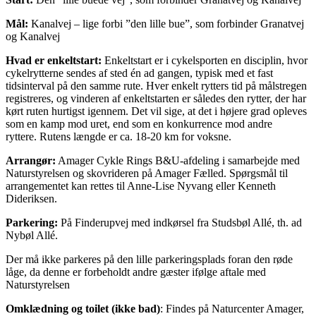
Mål:
Kanalvej – lige forbi ”den lille bue”, som forbinder Granatvej
og Kanalvej
Hvad er enkeltstart:
Enkeltstart er i cykelsporten en disciplin, hvor
cykelrytterne sendes af sted én ad gangen, typisk med et fast
tidsinterval på den samme rute. Hver enkelt rytters tid på målstregen
registreres, og vinderen af enkeltstarten er således den rytter, der har
kørt ruten hurtigst igennem. Det vil sige, at det i højere grad opleves
som en kamp mod uret, end som en konkurrence mod andre
ryttere. Rutens længde er ca. 18-20 km for voksne.
Arrangør:
Amager Cykle Rings B&U-afdeling i samarbejde med
Naturstyrelsen og skovrideren på Amager Fælled. Spørgsmål til
arrangementet kan rettes til Anne-Lise Nyvang eller Kenneth
Dideriksen.
Parkering:
På Finderupvej med indkørsel fra Studsbøl Allé, th. ad
Nybøl Allé.
Der må ikke parkeres på den lille parkeringsplads foran den røde
låge, da denne er forbeholdt andre gæster ifølge aftale med
Naturstyrelsen
Omklædning og toilet (ikke bad)
: Findes på Naturcenter Amager,