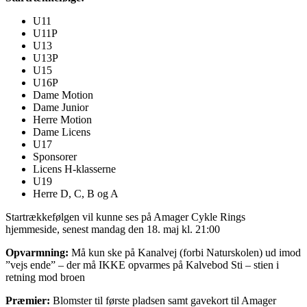
U11
U11P
U13
U13P
U15
U16P
Dame Motion
Dame Junior
Herre Motion
Dame Licens
U17
Sponsorer
Licens H-klasserne
U19
Herre D, C, B og A
Startrækkefølgen vil kunne ses på Amager Cykle Rings
hjemmeside, senest mandag den 18. maj kl. 21:00
Opvarmning:
Må kun ske på Kanalvej (forbi Naturskolen) ud imod
”vejs ende” – der må IKKE opvarmes på Kalvebod Sti – stien i
retning mod broen
Præmier:
Blomster til første pladsen samt gavekort til Amager