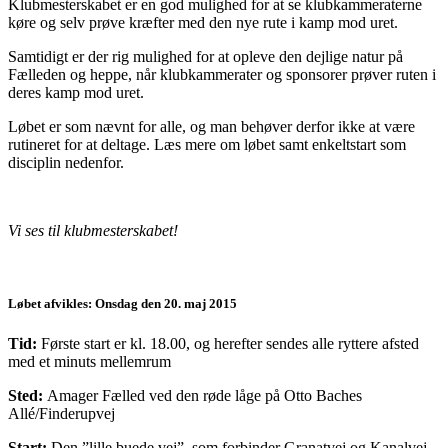
Klubmesterskabet er en god mulighed for at se klubkammeraterne
køre og selv prøve kræfter med den nye rute i kamp mod uret.
Samtidigt er der rig mulighed for at opleve den dejlige natur på
Fælleden og heppe, når klubkammerater og sponsorer prøver ruten i
deres kamp mod uret.
Løbet er som nævnt for alle, og man behøver derfor ikke at være
rutineret for at deltage. Læs mere om løbet samt enkeltstart som
disciplin nedenfor.
Vi ses til klubmesterskabet!
Løbet afvikles:
Onsdag den 20. maj 2015
Tid:
Første start er kl. 18.00, og herefter sendes alle ryttere afsted
med et minuts mellemrum
Sted:
Amager Fælled ved den røde låge på Otto Baches
Allé/Finderupvej
Start:
Den ”lille buede vej”, som forbinder Granatvej og Kanalvej