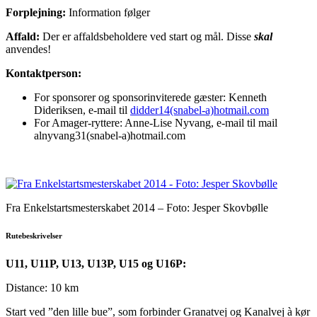
Forplejning:
Information følger
Affald:
Der er affaldsbeholdere ved start og mål. Disse
skal
anvendes!
Kontaktperson:
For sponsorer og sponsorinviterede gæster: Kenneth
Dideriksen, e-mail til
didder14(snabel-a)hotmail.com
For Amager-ryttere: Anne-Lise Nyvang, e-mail til mail
alnyvang31(snabel-a)hotmail.com
Fra Enkelstartsmesterskabet 2014 – Foto: Jesper Skovbølle
Rutebeskrivelser
U11, U11P, U13, U13P, U15 og U16P:
Distance: 10 km
Start ved ”den lille bue”, som forbinder Granatvej og Kanalvej à kør