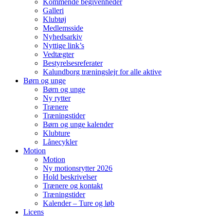
Kommende begivenheder
Galleri
Klubtøj
Medlemsside
Nyhedsarkiv
Nyttige link’s
Vedtægter
Bestyrelsesreferater
Kalundborg træningslejr for alle aktive
Børn og unge
Børn og unge
Ny rytter
Trænere
Træningstider
Børn og unge kalender
Klubture
Lånecykler
Motion
Motion
Ny motionsrytter 2026
Hold beskrivelser
Trænere og kontakt
Træningstider
Kalender – Ture og løb
Licens