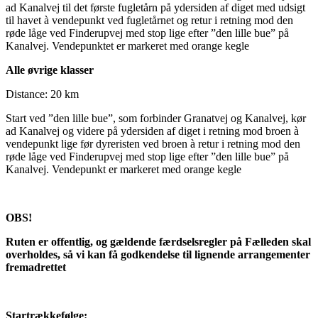
ad Kanalvej til det første fugletårn på ydersiden af diget med udsigt
til havet à vendepunkt ved fugletårnet og retur i retning mod den
røde låge ved Finderupvej med stop lige efter ”den lille bue” på
Kanalvej. Vendepunktet er markeret med orange kegle
Alle øvrige klasser
Distance: 20 km
Start ved ”den lille bue”, som forbinder Granatvej og Kanalvej, kør
ad Kanalvej og videre på ydersiden af diget i retning mod broen à
vendepunkt lige før dyreristen ved broen à retur i retning mod den
røde låge ved Finderupvej med stop lige efter ”den lille bue” på
Kanalvej. Vendepunkt er markeret med orange kegle
OBS!
Ruten er offentlig, og gældende færdselsregler på Fælleden skal
overholdes, så vi kan få godkendelse til lignende arrangementer
fremadrettet
Startrækkefølge: