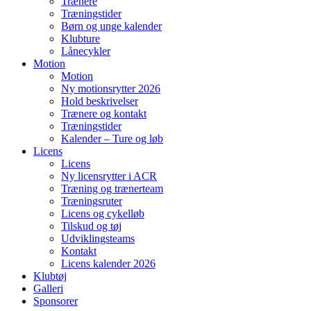
Trænere
Træningstider
Børn og unge kalender
Klubture
Lånecykler
Motion
Motion
Ny motionsrytter 2026
Hold beskrivelser
Trænere og kontakt
Træningstider
Kalender – Ture og løb
Licens
Licens
Ny licensrytter i ACR
Træning og trænerteam
Træningsruter
Licens og cykelløb
Tilskud og tøj
Udviklingsteams
Kontakt
Licens kalender 2026
Klubtøj
Galleri
Sponsorer