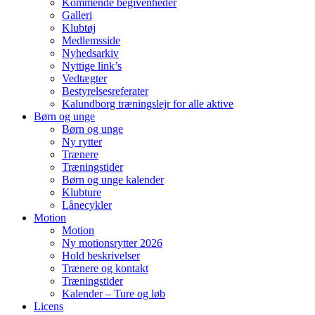
Kommende begivenheder
Galleri
Klubtøj
Medlemsside
Nyhedsarkiv
Nyttige link’s
Vedtægter
Bestyrelsesreferater
Kalundborg træningslejr for alle aktive
Børn og unge
Børn og unge
Ny rytter
Trænere
Træningstider
Børn og unge kalender
Klubture
Lånecykler
Motion
Motion
Ny motionsrytter 2026
Hold beskrivelser
Trænere og kontakt
Træningstider
Kalender – Ture og løb
Licens