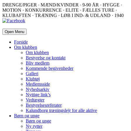
DRENGE/PIGER · MÆND/KVINDER · 9-90 ÅR · HYGGE ·
MOTION · KONKURRENCE · ELITE · FÆLLES TURE ·
KLUBAFTEN · TRÆNING · LØB I IND- & UDLAND · 1940
Open Menu
Forside
Om klubben
Om klubben
Bestyrelse og kontakt
Bliv medlem
Kommende begivenheder
Galleri
Klubtøj
Medlemsside
Nyhedsarkiv
Nyttige link’s
Vedtægter
Bestyrelsesreferater
Kalundborg træningslejr for alle aktive
Børn og unge
Børn og unge
Ny rytter