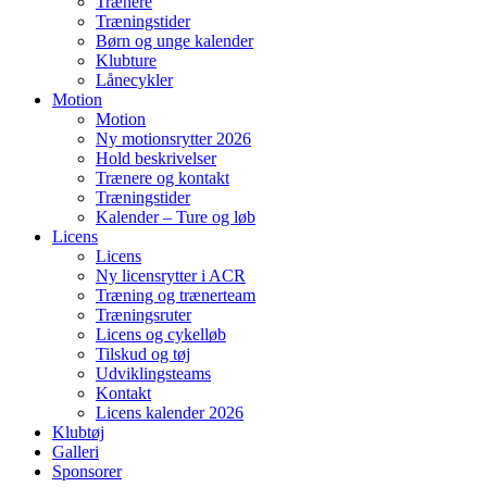
Trænere
Træningstider
Børn og unge kalender
Klubture
Lånecykler
Motion
Motion
Ny motionsrytter 2026
Hold beskrivelser
Trænere og kontakt
Træningstider
Kalender – Ture og løb
Licens
Licens
Ny licensrytter i ACR
Træning og trænerteam
Træningsruter
Licens og cykelløb
Tilskud og tøj
Udviklingsteams
Kontakt
Licens kalender 2026
Klubtøj
Galleri
Sponsorer