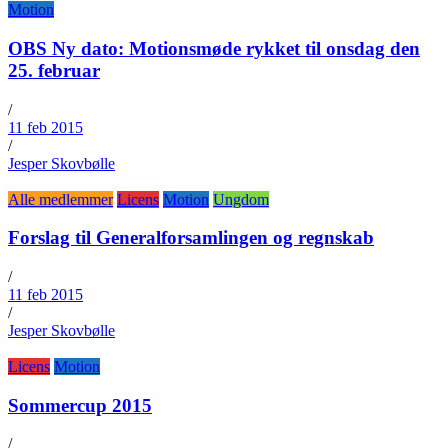
Motion
OBS Ny dato: Motionsmøde rykket til onsdag den
25. februar
/
11 feb 2015
/
Jesper Skovbølle
Alle medlemmer
Licens
Motion
Ungdom
Forslag til Generalforsamlingen og regnskab
/
11 feb 2015
/
Jesper Skovbølle
Licens
Motion
Sommercup 2015
/