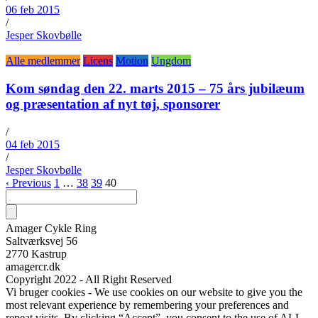
06 feb 2015
/
Jesper Skovbølle
Alle medlemmer
Licens
Motion
Ungdom
Kom søndag den 22. marts 2015 – 75 års jubilæum
og præsentation af nyt tøj, sponsorer
/
04 feb 2015
/
Jesper Skovbølle
‹ Previous
1
…
38
39
40
Amager Cykle Ring
Saltværksvej 56
2770 Kastrup
amagercr.dk
Copyright 2022 - All Right Reserved
Vi bruger cookies - We use cookies on our website to give you the
most relevant experience by remembering your preferences and
repeat visits. By clicking “Accept”, you consent to the use of ALL