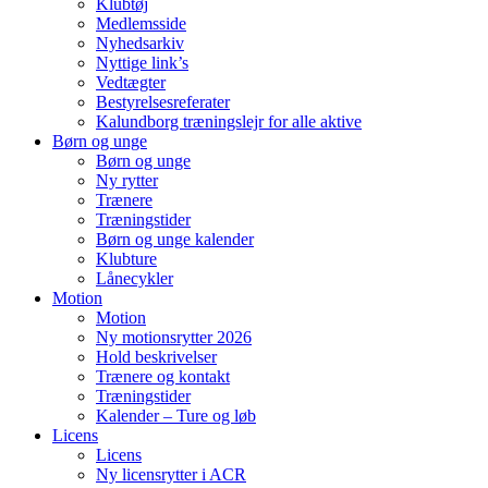
Klubtøj
Medlemsside
Nyhedsarkiv
Nyttige link’s
Vedtægter
Bestyrelsesreferater
Kalundborg træningslejr for alle aktive
Børn og unge
Børn og unge
Ny rytter
Trænere
Træningstider
Børn og unge kalender
Klubture
Lånecykler
Motion
Motion
Ny motionsrytter 2026
Hold beskrivelser
Trænere og kontakt
Træningstider
Kalender – Ture og løb
Licens
Licens
Ny licensrytter i ACR