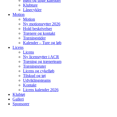
Børn og unge kalender
Klubture
Lånecykler
Motion
Motion
Ny motionsrytter 2026
Hold beskrivelser
Trænere og kontakt
Træningstider
Kalender – Ture og løb
Licens
Licens
Ny licensrytter i ACR
Træning og trænerteam
Træningsruter
Licens og cykelløb
Tilskud og tøj
Udviklingsteams
Kontakt
Licens kalender 2026
Klubtøj
Galleri
Sponsorer