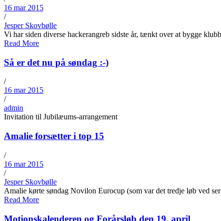
16 mar 2015
/
Jesper Skovbølle
Vi har siden diverse hackerangreb sidste år, tænkt over at bygge klu
Read More
Så er det nu på søndag :-)
/
16 mar 2015
/
admin
Invitation til Jubilæums-arrangement
Amalie forsætter i top 15
/
16 mar 2015
/
Jesper Skovbølle
Amalie kørte søndag Novilon Eurocup (som var det tredje løb ved serie
Read More
Motionskalenderen og Forårsløb den 19. april