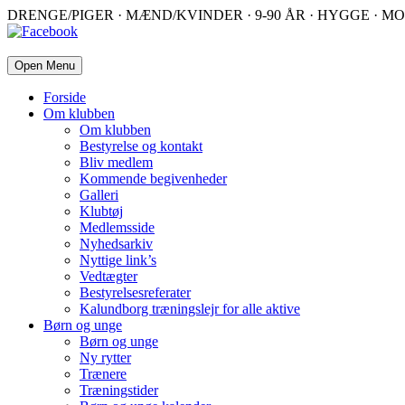
DRENGE/PIGER · MÆND/KVINDER · 9-90 ÅR · HYGGE · MO
Open Menu
Forside
Om klubben
Om klubben
Bestyrelse og kontakt
Bliv medlem
Kommende begivenheder
Galleri
Klubtøj
Medlemsside
Nyhedsarkiv
Nyttige link’s
Vedtægter
Bestyrelsesreferater
Kalundborg træningslejr for alle aktive
Børn og unge
Børn og unge
Ny rytter
Trænere
Træningstider