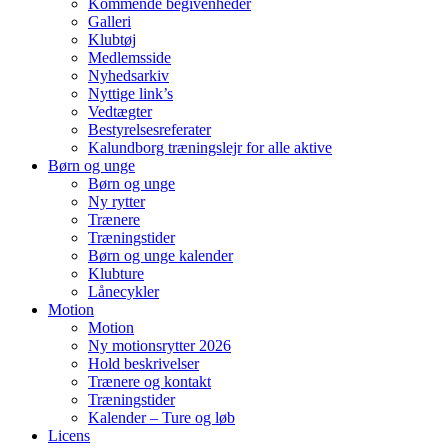
Kommende begivenheder
Galleri
Klubtøj
Medlemsside
Nyhedsarkiv
Nyttige link’s
Vedtægter
Bestyrelsesreferater
Kalundborg træningslejr for alle aktive
Børn og unge
Børn og unge
Ny rytter
Trænere
Træningstider
Børn og unge kalender
Klubture
Lånecykler
Motion
Motion
Ny motionsrytter 2026
Hold beskrivelser
Trænere og kontakt
Træningstider
Kalender – Ture og løb
Licens