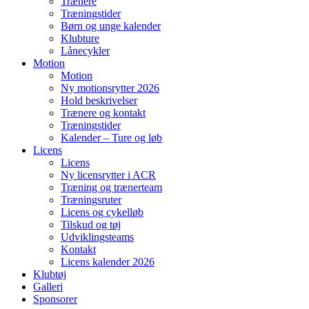
Trænere
Træningstider
Børn og unge kalender
Klubture
Lånecykler
Motion
Motion
Ny motionsrytter 2026
Hold beskrivelser
Trænere og kontakt
Træningstider
Kalender – Ture og løb
Licens
Licens
Ny licensrytter i ACR
Træning og trænerteam
Træningsruter
Licens og cykelløb
Tilskud og tøj
Udviklingsteams
Kontakt
Licens kalender 2026
Klubtøj
Galleri
Sponsorer