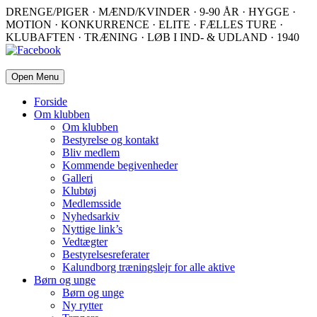
DRENGE/PIGER · MÆND/KVINDER · 9-90 ÅR · HYGGE ·
MOTION · KONKURRENCE · ELITE · FÆLLES TURE ·
KLUBAFTEN · TRÆNING · LØB I IND- & UDLAND · 1940
Open Menu
Forside
Om klubben
Om klubben
Bestyrelse og kontakt
Bliv medlem
Kommende begivenheder
Galleri
Klubtøj
Medlemsside
Nyhedsarkiv
Nyttige link’s
Vedtægter
Bestyrelsesreferater
Kalundborg træningslejr for alle aktive
Børn og unge
Børn og unge
Ny rytter