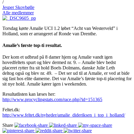
/
Jesper Skovbølle
Alle medlemmer
Torsdag kørte Amalie UCI 1.2 løbet “Acht van Westerveld” i
Holland, som er arrangeret af Ronde van Drenthe.
Amalie’s første top-ti resultat.
Der kom et udbrud på 8 damer hjem og Amalie vandt igen
hovedfeltets spurt og blev dermed nr. 9. – Amalie blev bedst
placeret rytter fra sit hold Boels Dolmans, danske Julie Leth
deltog også og blev nr. 49. – Det ser ud til at Amalie, er ved at bide
sig fast hos elite damerne. Det var Amalie’s første top-ti placering for
sit nye hold. Amalie kører igen i weekenden.
Resultatlisten kan læses her:
http://www.procyclingstats.com/race.php?id=151365
Feltet.dk:
http://www.feltet.dk/nyheder/amalie_dideriksen_i_top_i_holland/
Share