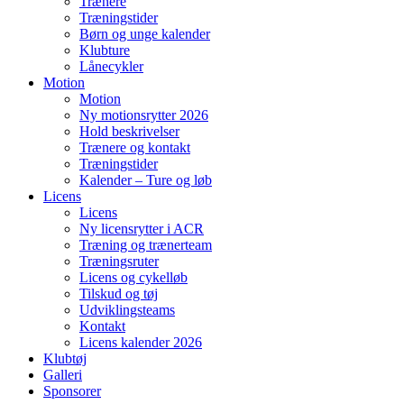
Trænere
Træningstider
Børn og unge kalender
Klubture
Lånecykler
Motion
Motion
Ny motionsrytter 2026
Hold beskrivelser
Trænere og kontakt
Træningstider
Kalender – Ture og løb
Licens
Licens
Ny licensrytter i ACR
Træning og trænerteam
Træningsruter
Licens og cykelløb
Tilskud og tøj
Udviklingsteams
Kontakt
Licens kalender 2026
Klubtøj
Galleri
Sponsorer