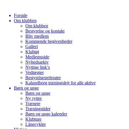
Forside
Om klubben
Om klubben
Bestyrelse og kontakt
Bliv medlem
Kommende begivenheder
Galleri
Klubtøj
Medlemsside
Nyhedsarkiv
Nyttige link’s
Vedtægter
Bestyrelsesreferater
Kalundborg træningslejr for alle aktive
Børn og unge
Børn og unge
Ny rytter
Trænere
Træningstider
Børn og unge kalender
Klubture
Lånecykler