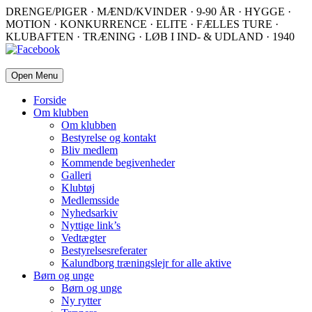
DRENGE/PIGER · MÆND/KVINDER · 9-90 ÅR · HYGGE ·
MOTION · KONKURRENCE · ELITE · FÆLLES TURE ·
KLUBAFTEN · TRÆNING · LØB I IND- & UDLAND · 1940
Open Menu
Forside
Om klubben
Om klubben
Bestyrelse og kontakt
Bliv medlem
Kommende begivenheder
Galleri
Klubtøj
Medlemsside
Nyhedsarkiv
Nyttige link’s
Vedtægter
Bestyrelsesreferater
Kalundborg træningslejr for alle aktive
Børn og unge
Børn og unge
Ny rytter