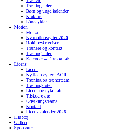
Trænere
Træningstider
Børn og unge kalender
Klubture
Lånecykler
Motion
Motion
Ny motionsrytter 2026
Hold beskrivelser
Trænere og kontakt
Træningstider
Kalender – Ture og løb
Licens
Licens
Ny licensrytter i ACR
Træning og trænerteam
Træningsruter
Licens og cykelløb
Tilskud og tøj
Udviklingsteams
Kontakt
Licens kalender 2026
Klubtøj
Galleri
Sponsorer