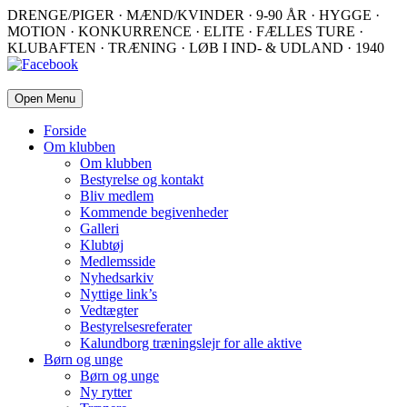
DRENGE/PIGER · MÆND/KVINDER · 9-90 ÅR · HYGGE ·
MOTION · KONKURRENCE · ELITE · FÆLLES TURE ·
KLUBAFTEN · TRÆNING · LØB I IND- & UDLAND · 1940
Open Menu
Forside
Om klubben
Om klubben
Bestyrelse og kontakt
Bliv medlem
Kommende begivenheder
Galleri
Klubtøj
Medlemsside
Nyhedsarkiv
Nyttige link’s
Vedtægter
Bestyrelsesreferater
Kalundborg træningslejr for alle aktive
Børn og unge
Børn og unge
Ny rytter