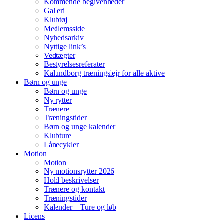
Kommende begivenheder
Galleri
Klubtøj
Medlemsside
Nyhedsarkiv
Nyttige link’s
Vedtægter
Bestyrelsesreferater
Kalundborg træningslejr for alle aktive
Børn og unge
Børn og unge
Ny rytter
Trænere
Træningstider
Børn og unge kalender
Klubture
Lånecykler
Motion
Motion
Ny motionsrytter 2026
Hold beskrivelser
Trænere og kontakt
Træningstider
Kalender – Ture og løb
Licens