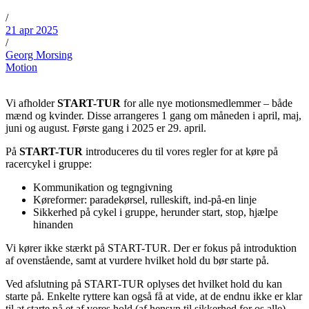
/
21 apr 2025
/
Georg Morsing
Motion
Vi afholder
START-TUR
for alle nye motionsmedlemmer – både
mænd og kvinder. Disse arrangeres 1 gang om måneden i april, maj,
juni og august. Første gang i 2025 er 29. april.
På
START-TUR
introduceres du til vores regler for at køre på
racercykel i gruppe:
Kommunikation og tegngivning
Køreformer: paradekørsel, rulleskift, ind-på-en linje
Sikkerhed på cykel i gruppe, herunder start, stop, hjælpe
hinanden
Vi kører ikke stærkt på START-TUR. Der er fokus på introduktion
af ovenstående, samt at vurdere hvilket hold du bør starte på.
Ved afslutning på START-TUR oplyses det hvilket hold du kan
starte på. Enkelte ryttere kan også få at vide, at de endnu ikke er klar
til at starte på et af vores hold (af hensyn til sikkerhed for os alle).