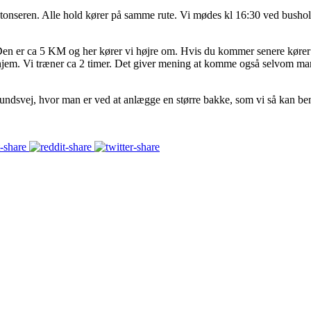
tonseren. Alle hold kører på samme rute. Vi mødes kl 16:30 ved busholde
r. Den er ca 5 KM og her kører vi højre om. Hvis du kommer senere kører
er hjem. Vi træner ca 2 timer. Det giver mening at komme også selvom m
lundsvej, hvor man er ved at anlægge en større bakke, som vi så kan beny