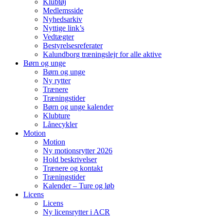
Klubtøj
Medlemsside
Nyhedsarkiv
Nyttige link’s
Vedtægter
Bestyrelsesreferater
Kalundborg træningslejr for alle aktive
Børn og unge
Børn og unge
Ny rytter
Trænere
Træningstider
Børn og unge kalender
Klubture
Lånecykler
Motion
Motion
Ny motionsrytter 2026
Hold beskrivelser
Trænere og kontakt
Træningstider
Kalender – Ture og løb
Licens
Licens
Ny licensrytter i ACR