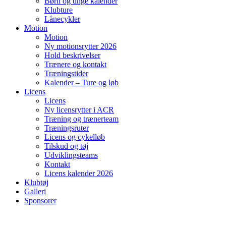
Børn og unge kalender
Klubture
Lånecykler
Motion
Motion
Ny motionsrytter 2026
Hold beskrivelser
Trænere og kontakt
Træningstider
Kalender – Ture og løb
Licens
Licens
Ny licensrytter i ACR
Træning og trænerteam
Træningsruter
Licens og cykelløb
Tilskud og tøj
Udviklingsteams
Kontakt
Licens kalender 2026
Klubtøj
Galleri
Sponsorer