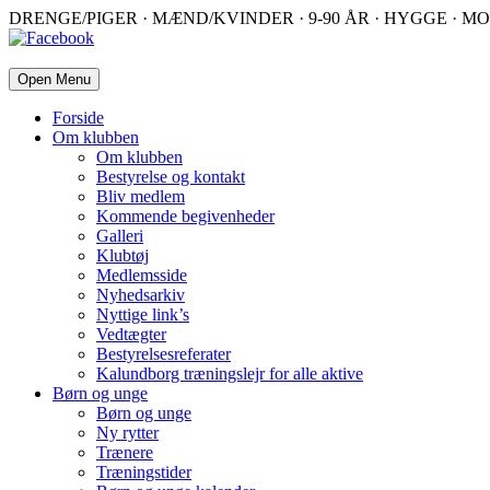
DRENGE/PIGER · MÆND/KVINDER · 9-90 ÅR · HYGGE · MO
Open Menu
Forside
Om klubben
Om klubben
Bestyrelse og kontakt
Bliv medlem
Kommende begivenheder
Galleri
Klubtøj
Medlemsside
Nyhedsarkiv
Nyttige link’s
Vedtægter
Bestyrelsesreferater
Kalundborg træningslejr for alle aktive
Børn og unge
Børn og unge
Ny rytter
Trænere
Træningstider