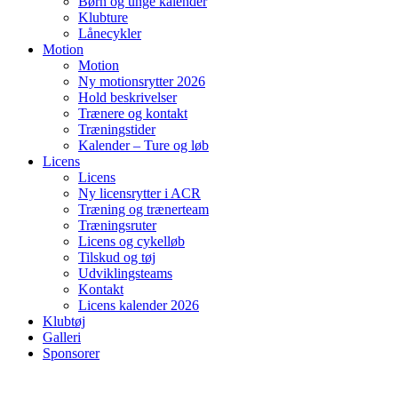
Børn og unge kalender
Klubture
Lånecykler
Motion
Motion
Ny motionsrytter 2026
Hold beskrivelser
Trænere og kontakt
Træningstider
Kalender – Ture og løb
Licens
Licens
Ny licensrytter i ACR
Træning og trænerteam
Træningsruter
Licens og cykelløb
Tilskud og tøj
Udviklingsteams
Kontakt
Licens kalender 2026
Klubtøj
Galleri
Sponsorer