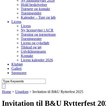
Ny motionsrytter 2026
Hold beskrivelser
Trænere og kontakt
Træningstider
Kalender – Ture og løb
Licens
Licens
Ny licensrytter i ACR
Træning og trænerteam
Træningsruter
Licens og cykelløb
Tilskud og tøj
Udviklingsteams
Kontakt
Licens kalender 2026
Klubtøj
Galleri
Sponsorer
Home
>
Ungdom
>
Invitation til B&U Rytterfest 2025
Invitation til B&U Rytterfest 2