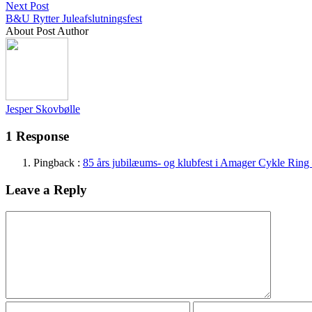
Next Post
B&U Rytter Juleafslutningsfest
About Post Author
Jesper Skovbølle
1 Response
Pingback :
85 års jubilæums- og klubfest i Amager Cykle Rin
Leave a Reply