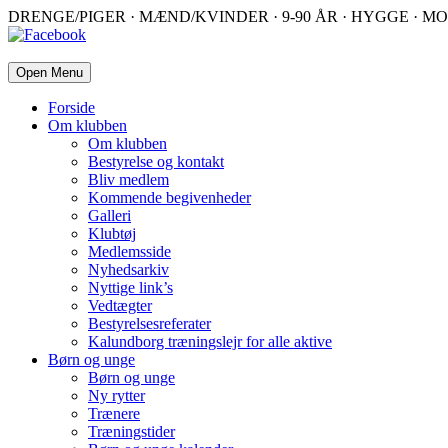
DRENGE/PIGER · MÆND/KVINDER · 9-90 ÅR · HYGGE · MO
Open Menu
Forside
Om klubben
Om klubben
Bestyrelse og kontakt
Bliv medlem
Kommende begivenheder
Galleri
Klubtøj
Medlemsside
Nyhedsarkiv
Nyttige link’s
Vedtægter
Bestyrelsesreferater
Kalundborg træningslejr for alle aktive
Børn og unge
Børn og unge
Ny rytter
Trænere
Træningstider