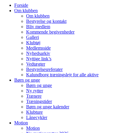
Forside
Om klubben
Om klubben
Bestyrelse og kontakt
Bliv medlem
Kommende begivenheder
Galleri
Klubtøj
Medlemsside
Nyhedsarkiv
Nyttige link’s
Vedtægter
Bestyrelsesreferater
Kalundborg træningslejr for alle aktive
Børn og unge
Børn og unge
Ny rytter
Trænere
Træningstider
Børn og unge kalender
Klubture
Lånecykler
Motion
Motion