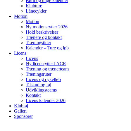
Børn og unge kalender
Klubture
Lånecykler
Motion
Motion
Ny motionsrytter 2026
Hold beskrivelser
Trænere og kontakt
Træningstider
Kalender – Ture og løb
Licens
Licens
Ny licensrytter i ACR
Træning og trænerteam
Træningsruter
Licens og cykelløb
Tilskud og tøj
Udviklingsteams
Kontakt
Licens kalender 2026
Klubtøj
Galleri
Sponsorer