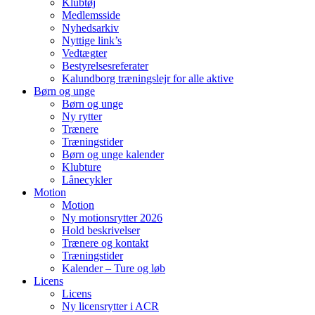
Klubtøj
Medlemsside
Nyhedsarkiv
Nyttige link’s
Vedtægter
Bestyrelsesreferater
Kalundborg træningslejr for alle aktive
Børn og unge
Børn og unge
Ny rytter
Trænere
Træningstider
Børn og unge kalender
Klubture
Lånecykler
Motion
Motion
Ny motionsrytter 2026
Hold beskrivelser
Trænere og kontakt
Træningstider
Kalender – Ture og løb
Licens
Licens
Ny licensrytter i ACR