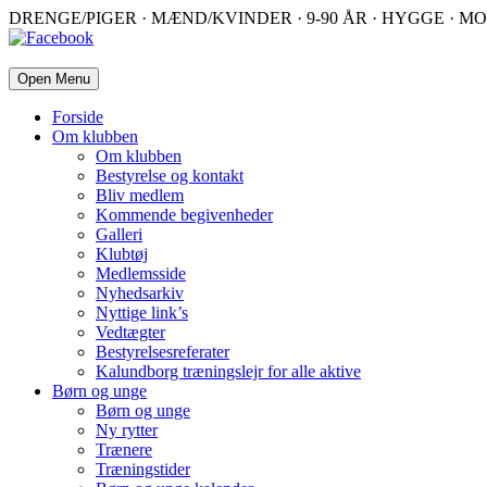
DRENGE/PIGER · MÆND/KVINDER · 9-90 ÅR · HYGGE · MO
Open Menu
Forside
Om klubben
Om klubben
Bestyrelse og kontakt
Bliv medlem
Kommende begivenheder
Galleri
Klubtøj
Medlemsside
Nyhedsarkiv
Nyttige link’s
Vedtægter
Bestyrelsesreferater
Kalundborg træningslejr for alle aktive
Børn og unge
Børn og unge
Ny rytter
Trænere
Træningstider