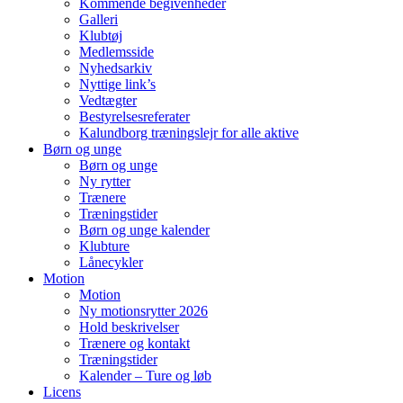
Kommende begivenheder
Galleri
Klubtøj
Medlemsside
Nyhedsarkiv
Nyttige link’s
Vedtægter
Bestyrelsesreferater
Kalundborg træningslejr for alle aktive
Børn og unge
Børn og unge
Ny rytter
Trænere
Træningstider
Børn og unge kalender
Klubture
Lånecykler
Motion
Motion
Ny motionsrytter 2026
Hold beskrivelser
Trænere og kontakt
Træningstider
Kalender – Ture og løb
Licens