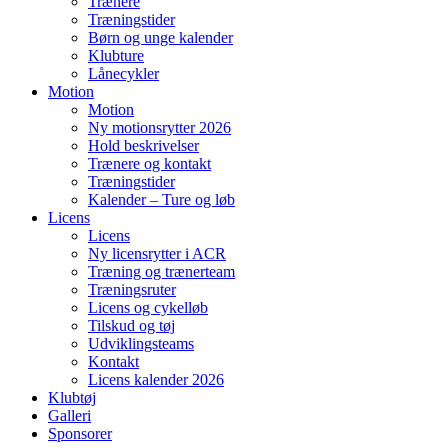
Trænere
Træningstider
Børn og unge kalender
Klubture
Lånecykler
Motion
Motion
Ny motionsrytter 2026
Hold beskrivelser
Trænere og kontakt
Træningstider
Kalender – Ture og løb
Licens
Licens
Ny licensrytter i ACR
Træning og trænerteam
Træningsruter
Licens og cykelløb
Tilskud og tøj
Udviklingsteams
Kontakt
Licens kalender 2026
Klubtøj
Galleri
Sponsorer