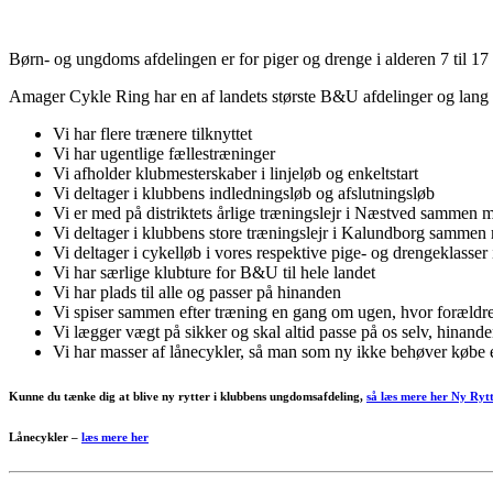
Børn- og ungdoms afdelingen er for piger og drenge i alderen 7 til 1
Amager Cykle Ring har en af landets største B&U afdelinger og lang t
Vi har flere trænere tilknyttet
Vi har ugentlige fællestræninger
Vi afholder klubmesterskaber i linjeløb og enkeltstart
Vi deltager i klubbens indledningsløb og afslutningsløb
Vi er med på distriktets årlige træningslejr i Næstved sammen 
Vi deltager i klubbens store træningslejr i Kalundborg sammen 
Vi deltager i cykelløb i vores respektive pige- og drengeklass
Vi har særlige klubture for B&U til hele landet
Vi har plads til alle og passer på hinanden
Vi spiser sammen efter træning en gang om ugen, hvor forældren
Vi lægger vægt på sikker og skal altid passe på os selv, hinan
Vi har masser af lånecykler, så man som ny ikke behøver købe e
Kunne du tænke dig at blive ny rytter i klubbens ungdomsafdeling
,
så læs mere her Ny Ryt
Lånecykler –
læs mere her