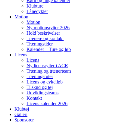
Børn og unge kalender
Klubture
Lånecykler
Motion
Motion
Ny motionsrytter 2026
Hold beskrivelser
Trænere og kontakt
Træningstider
Kalender – Ture og løb
Licens
Licens
Ny licensrytter i ACR
Træning og trænerteam
Træningsruter
Licens og cykelløb
Tilskud og tøj
Udviklingsteams
Kontakt
Licens kalender 2026
Klubtøj
Galleri
Sponsorer