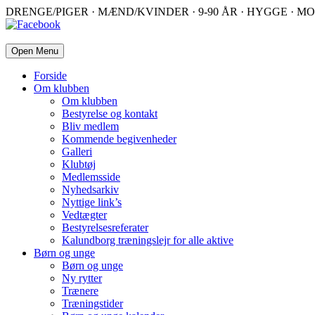
DRENGE/PIGER · MÆND/KVINDER · 9-90 ÅR · HYGGE · MO
Open Menu
Forside
Om klubben
Om klubben
Bestyrelse og kontakt
Bliv medlem
Kommende begivenheder
Galleri
Klubtøj
Medlemsside
Nyhedsarkiv
Nyttige link’s
Vedtægter
Bestyrelsesreferater
Kalundborg træningslejr for alle aktive
Børn og unge
Børn og unge
Ny rytter
Trænere
Træningstider