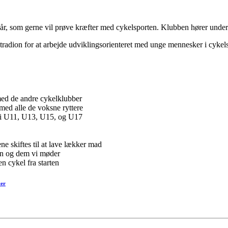
7 år, som gerne vil prøve kræfter med cykelsporten. Klubben hører unde
radion for at arbejde udviklingsorienteret med unge mennesker i cykels
med de andre cykelklubber
med alle de voksne ryttere
er i U11, U13, U15, og U17
e skiftes til at lave lækker mad
den og dem vi møder
n cykel fra starten
ter