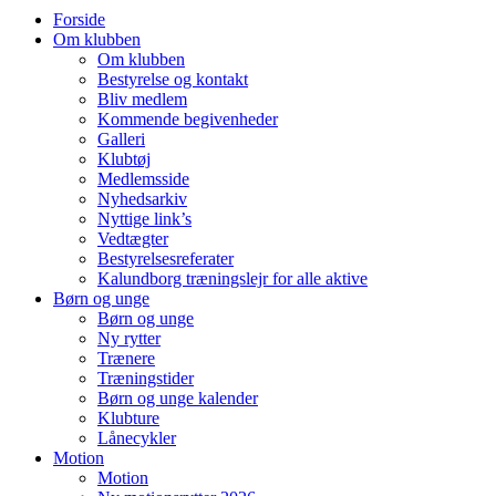
Forside
Om klubben
Om klubben
Bestyrelse og kontakt
Bliv medlem
Kommende begivenheder
Galleri
Klubtøj
Medlemsside
Nyhedsarkiv
Nyttige link’s
Vedtægter
Bestyrelsesreferater
Kalundborg træningslejr for alle aktive
Børn og unge
Børn og unge
Ny rytter
Trænere
Træningstider
Børn og unge kalender
Klubture
Lånecykler
Motion
Motion