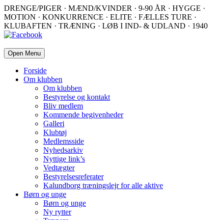
DRENGE/PIGER · MÆND/KVINDER · 9-90 ÅR · HYGGE ·
MOTION · KONKURRENCE · ELITE · FÆLLES TURE ·
KLUBAFTEN · TRÆNING · LØB I IND- & UDLAND · 1940
Open Menu
Forside
Om klubben
Om klubben
Bestyrelse og kontakt
Bliv medlem
Kommende begivenheder
Galleri
Klubtøj
Medlemsside
Nyhedsarkiv
Nyttige link’s
Vedtægter
Bestyrelsesreferater
Kalundborg træningslejr for alle aktive
Børn og unge
Børn og unge
Ny rytter