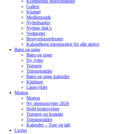
Kommende begivenheder
Galleri
Klubtøj
Medlemsside
Nyhedsarkiv
Nyttige link’s
Vedtægter
Bestyrelsesreferater
Kalundborg træningslejr for alle aktive
Børn og unge
Børn og unge
Ny rytter
Trænere
Træningstider
Børn og unge kalender
Klubture
Lånecykler
Motion
Motion
Ny motionsrytter 2026
Hold beskrivelser
Trænere og kontakt
Træningstider
Kalender – Ture og løb
Licens