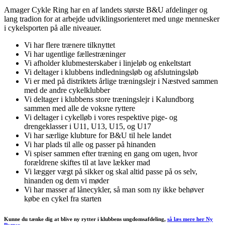
Amager Cykle Ring har en af landets største B&U afdelinger og
lang tradion for at arbejde udviklingsorienteret med unge mennesker
i cykelsporten på alle niveauer.
Vi har flere trænere tilknyttet
Vi har ugentlige fællestræninger
Vi afholder klubmesterskaber i linjeløb og enkeltstart
Vi deltager i klubbens indledningsløb og afslutningsløb
Vi er med på distriktets årlige træningslejr i Næstved sammen
med de andre cykelklubber
Vi deltager i klubbens store træningslejr i Kalundborg
sammen med alle de voksne ryttere
Vi deltager i cykelløb i vores respektive pige- og
drengeklasser i U11, U13, U15, og U17
Vi har særlige klubture for B&U til hele landet
Vi har plads til alle og passer på hinanden
Vi spiser sammen efter træning en gang om ugen, hvor
forældrene skiftes til at lave lækker mad
Vi lægger vægt på sikker og skal altid passe på os selv,
hinanden og dem vi møder
Vi har masser af lånecykler, så man som ny ikke behøver
købe en cykel fra starten
Kunne du tænke dig at blive ny rytter i klubbens ungdomsafdeling
,
så læs mere her Ny
Rytter