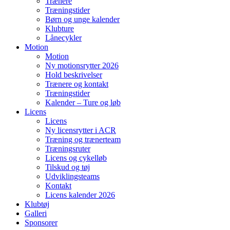
Trænere
Træningstider
Børn og unge kalender
Klubture
Lånecykler
Motion
Motion
Ny motionsrytter 2026
Hold beskrivelser
Trænere og kontakt
Træningstider
Kalender – Ture og løb
Licens
Licens
Ny licensrytter i ACR
Træning og trænerteam
Træningsruter
Licens og cykelløb
Tilskud og tøj
Udviklingsteams
Kontakt
Licens kalender 2026
Klubtøj
Galleri
Sponsorer