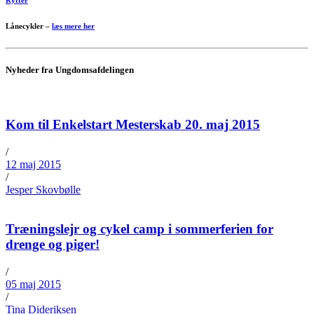
Lånecykler –
læs mere her
Nyheder fra Ungdomsafdelingen
Kom til Enkelstart Mesterskab 20. maj 2015
/
12 maj 2015
/
Jesper Skovbølle
Træningslejr og cykel camp i sommerferien for
drenge og piger!
/
05 maj 2015
/
Tina Dideriksen