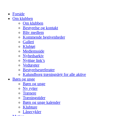
Forside
Om klubben
Om klubben
Bestyrelse og kontakt
Bliv medlem
Kommende begivenheder
Galleri
Klubtøj
Medlemsside
Nyhedsarkiv
Nyttige link’s
Vedtægter
Bestyrelsesreferater
Kalundborg træningslejr for alle aktive
Børn og unge
Børn og unge
Ny rytter
Trænere
Træningstider
Børn og unge kalender
Klubture
Lånecykler