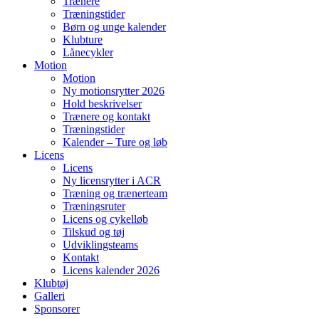
Trænere
Træningstider
Børn og unge kalender
Klubture
Lånecykler
Motion
Motion
Ny motionsrytter 2026
Hold beskrivelser
Trænere og kontakt
Træningstider
Kalender – Ture og løb
Licens
Licens
Ny licensrytter i ACR
Træning og trænerteam
Træningsruter
Licens og cykelløb
Tilskud og tøj
Udviklingsteams
Kontakt
Licens kalender 2026
Klubtøj
Galleri
Sponsorer