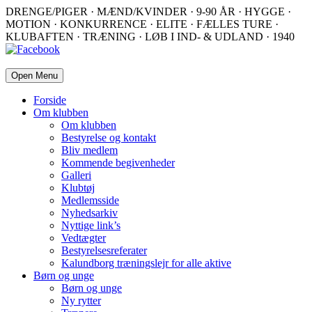
DRENGE/PIGER · MÆND/KVINDER · 9-90 ÅR · HYGGE ·
MOTION · KONKURRENCE · ELITE · FÆLLES TURE ·
KLUBAFTEN · TRÆNING · LØB I IND- & UDLAND · 1940
Open Menu
Forside
Om klubben
Om klubben
Bestyrelse og kontakt
Bliv medlem
Kommende begivenheder
Galleri
Klubtøj
Medlemsside
Nyhedsarkiv
Nyttige link’s
Vedtægter
Bestyrelsesreferater
Kalundborg træningslejr for alle aktive
Børn og unge
Børn og unge
Ny rytter