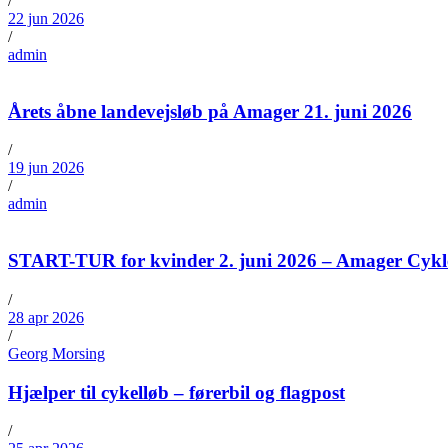
/
22 jun 2026
/
admin
Årets åbne landevejsløb på Amager 21. juni 2026
/
19 jun 2026
/
admin
START-TUR for kvinder 2. juni 2026 – Amager Cykl
/
28 apr 2026
/
Georg Morsing
Hjælper til cykelløb – førerbil og flagpost
/