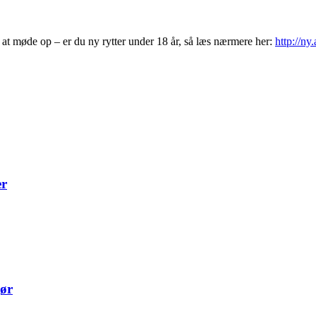
 at møde op – er du ny rytter under 18 år, så læs nærmere her:
http://n
er
gør