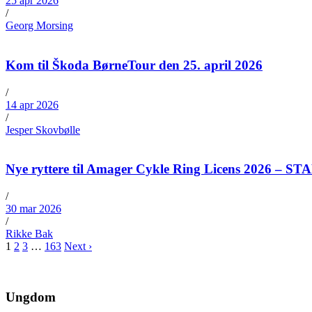
25 apr 2026
/
Georg Morsing
Kom til Škoda BørneTour den 25. april 2026
/
14 apr 2026
/
Jesper Skovbølle
Nye ryttere til Amager Cykle Ring Licens 2026 – S
/
30 mar 2026
/
Rikke Bak
1
2
3
…
163
Next ›
Ungdom