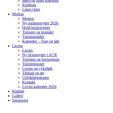
Børn og unge kalender
Klubture
Lånecykler
Motion
Motion
Ny motionsrytter 2026
Hold beskrivelser
Trænere og kontakt
Træningstider
Kalender – Ture og løb
Licens
Licens
Ny licensrytter i ACR
Træning og trænerteam
Træningsruter
Licens og cykelløb
Tilskud og tøj
Udviklingsteams
Kontakt
Licens kalender 2026
Klubtøj
Galleri
Sponsorer