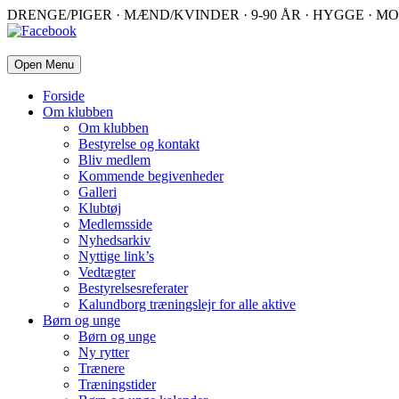
DRENGE/PIGER · MÆND/KVINDER · 9-90 ÅR · HYGGE · MO
Open Menu
Forside
Om klubben
Om klubben
Bestyrelse og kontakt
Bliv medlem
Kommende begivenheder
Galleri
Klubtøj
Medlemsside
Nyhedsarkiv
Nyttige link’s
Vedtægter
Bestyrelsesreferater
Kalundborg træningslejr for alle aktive
Børn og unge
Børn og unge
Ny rytter
Trænere
Træningstider