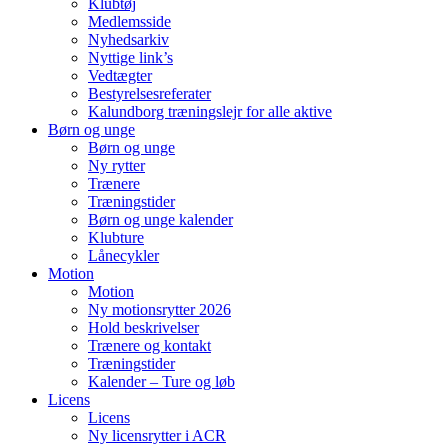
Klubtøj
Medlemsside
Nyhedsarkiv
Nyttige link’s
Vedtægter
Bestyrelsesreferater
Kalundborg træningslejr for alle aktive
Børn og unge
Børn og unge
Ny rytter
Trænere
Træningstider
Børn og unge kalender
Klubture
Lånecykler
Motion
Motion
Ny motionsrytter 2026
Hold beskrivelser
Trænere og kontakt
Træningstider
Kalender – Ture og løb
Licens
Licens
Ny licensrytter i ACR